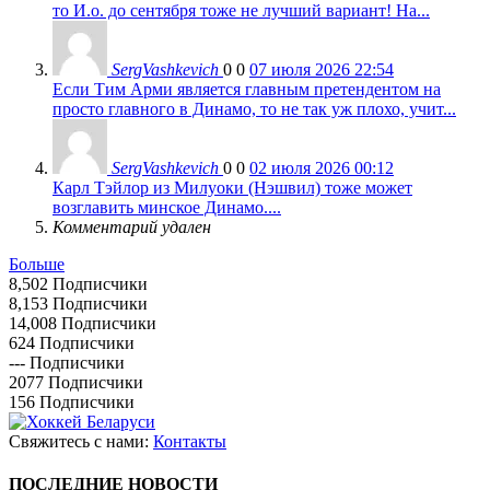
то И.о. до сентября тоже не лучший вариант! На...
SergVashkevich
0
0
07 июля 2026 22:54
Если Тим Арми является главным претендентом на
просто главного в Динамо, то не так уж плохо, учит...
SergVashkevich
0
0
02 июля 2026 00:12
Карл Тэйлор из Милуоки (Нэшвил) тоже может
возглавить минское Динамо....
Комментарий удален
Больше
8,502
Подписчики
8,153
Подписчики
14,008
Подписчики
624
Подписчики
---
Подписчики
2077
Подписчики
156
Подписчики
Свяжитесь с нами:
Контакты
ПОСЛЕДНИЕ НОВОСТИ