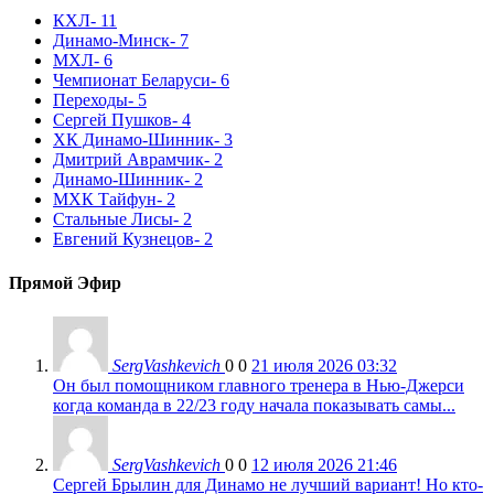
КХЛ
- 11
Динамо-Минск
- 7
МХЛ
- 6
Чемпионат Беларуси
- 6
Переходы
- 5
Сергей Пушков
- 4
ХК Динамо-Шинник
- 3
Дмитрий Аврамчик
- 2
Динамо-Шинник
- 2
МХК Тайфун
- 2
Стальные Лисы
- 2
Евгений Кузнецов
- 2
Прямой Эфир
SergVashkevich
0
0
21 июля 2026 03:32
Он был помощником главного тренера в Нью-Джерси
когда команда в 22/23 году начала показывать самы...
SergVashkevich
0
0
12 июля 2026 21:46
Сергей Брылин для Динамо не лучший вариант! Но кто-