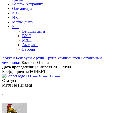
Betera-Экстралига
Олимпиада
КХЛ
НХЛ
Матч-центр
Еще
Высшая лига
ВХЛ
МХЛ
Америка
Европа
Хоккей Беларуси
Архив
Архив чемпионатов
Регулярный
чемпионат
Бостон - Оттава
Дата проведения:
09 апреля 2011 20:00
Коэффициенты FONBET:
П1: —
X: —
П2: —
Статус:
Матч Не Начался
: