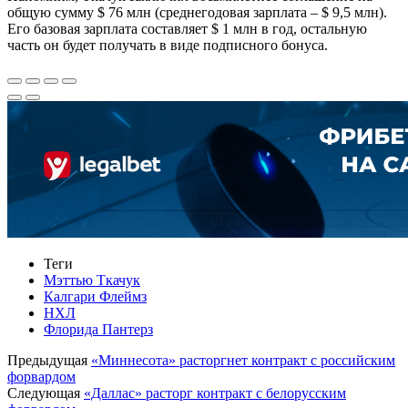
общую сумму $ 76 млн (среднегодовая зарплата – $ 9,5 млн).
Его базовая зарплата составляет $ 1 млн в год, остальную
часть он будет получать в виде подписного бонуса.
Теги
Мэттью Ткачук
Калгари Флеймз
НХЛ
Флорида Пантерз
Предыдущая
«Миннесота» расторгнет контракт с российским
форвардом
Следующая
«Даллас» расторг контракт с белорусским