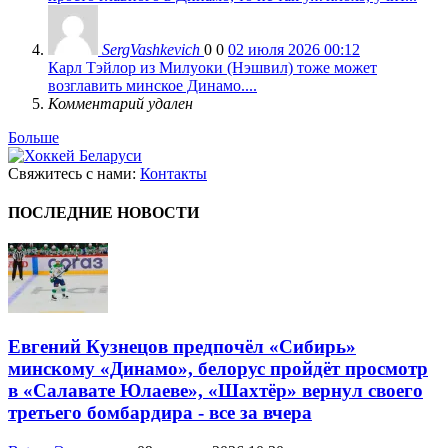
SergVashkevich
0
0
02 июля 2026 00:12
Карл Тэйлор из Милуоки (Нэшвил) тоже может
возглавить минское Динамо....
Комментарий удален
Больше
Свяжитесь с нами:
Контакты
ПОСЛЕДНИЕ НОВОСТИ
Евгений Кузнецов предпочёл «Сибирь»
минскому «Динамо», белорус пройдёт просмотр
в «Салавате Юлаеве», «Шахтёр» вернул своего
третьего бомбардира - все за вчера