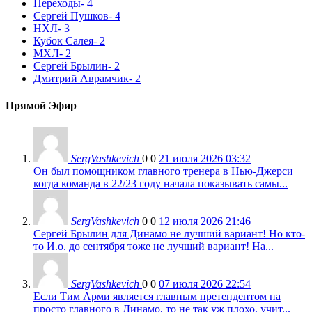
Переходы
- 4
Сергей Пушков
- 4
НХЛ
- 3
Кубок Салея
- 2
МХЛ
- 2
Сергей Брылин
- 2
Дмитрий Аврамчик
- 2
Прямой Эфир
SergVashkevich
0
0
21 июля 2026 03:32
Он был помощником главного тренера в Нью-Джерси
когда команда в 22/23 году начала показывать самы...
SergVashkevich
0
0
12 июля 2026 21:46
Сергей Брылин для Динамо не лучший вариант! Но кто-
то И.о. до сентября тоже не лучший вариант! На...
SergVashkevich
0
0
07 июля 2026 22:54
Если Тим Арми является главным претендентом на
просто главного в Динамо, то не так уж плохо, учит...