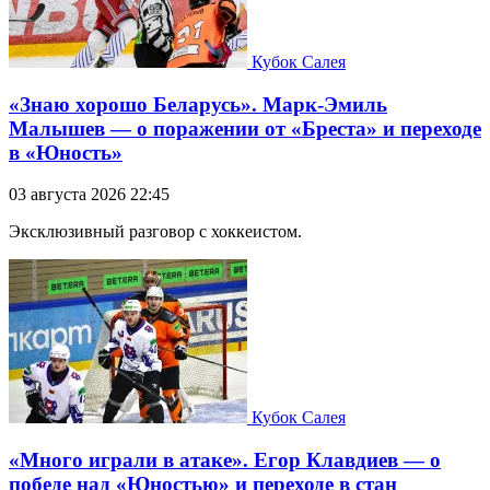
Кубок Салея
«Знаю хорошо Беларусь». Марк-Эмиль
Малышев — о поражении от «Бреста» и переходе
в «Юность»
03 августа 2026 22:45
Эксклюзивный разговор с хоккеистом.
Кубок Салея
«Много играли в атаке». Егор Клавдиев — о
победе над «Юностью» и переходе в стан