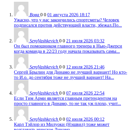
Вова
0
0
01 августа 2026 18:17
Ужасно, что у нас закончились спортсмегы? Человек
подписался против действующнй власти, збежал.По...
SergVashkevich
0
0
21 июля 2026 03:32
Он был помощником главного тренера в Нью-Джерси
когда команда в 22/23 году начала показывать самы...
SergVashkevich
0
0
12 июля 2026 21:46
Сергей Брылин для Динамо не лучший вариант! Но кто-
то И.о. до сентября тоже не лучший вариант! На...
SergVashkevich
0
0
07 июля 2026 22:54
Если Тим Арми является главным претендентом на
просто главного в Динамо, то не так уж плохо, учит...
SergVashkevich
0
0
02 июля 2026 00:12
Карл Тэйлор из Милуоки (Нэшвил) тоже может
возглавить минское Динамо....