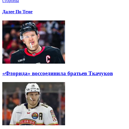
стороны
Далее По Теме
«Флорида» воссоединила братьев Ткачуков