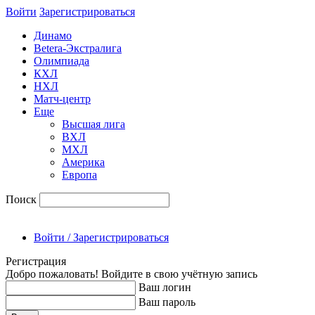
Войти
Зарегиcтрироваться
Динамо
Betera-Экстралига
Олимпиада
КХЛ
НХЛ
Матч-центр
Еще
Высшая лига
ВХЛ
МХЛ
Америка
Европа
Поиск
Войти / Зарегистрироваться
Регистрация
Добро пожаловать! Войдите в свою учётную запись
Ваш логин
Ваш пароль