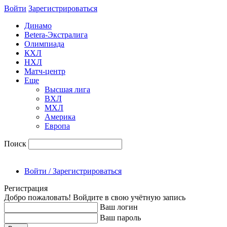
Войти
Зарегиcтрироваться
Динамо
Betera-Экстралига
Олимпиада
КХЛ
НХЛ
Матч-центр
Еще
Высшая лига
ВХЛ
МХЛ
Америка
Европа
Поиск
Войти / Зарегистрироваться
Регистрация
Добро пожаловать! Войдите в свою учётную запись
Ваш логин
Ваш пароль