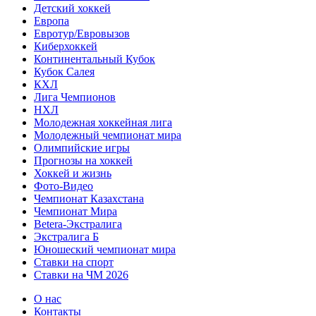
Детский хоккей
Европа
Евротур/Евровызов
Киберхоккей
Континентальный Кубок
Кубок Салея
КХЛ
Лига Чемпионов
НХЛ
Молодежная хоккейная лига
Молодежный чемпионат мира
Олимпийские игры
Прогнозы на хоккей
Хоккей и жизнь
Фото-Видео
Чемпионат Казахстана
Чемпионат Мира
Betera-Экстралига
Экстралига Б
Юношеский чемпионат мира
Ставки на спорт
Ставки на ЧМ 2026
О нас
Контакты