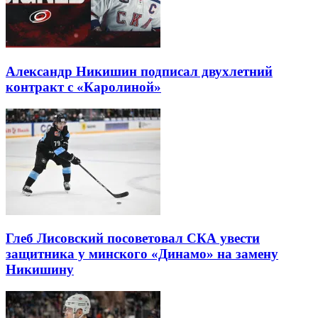
Александр Никишин подписал двухлетний
контракт с «Каролиной»
Глеб Лисовский посоветовал СКА увести
защитника у минского «Динамо» на замену
Никишину