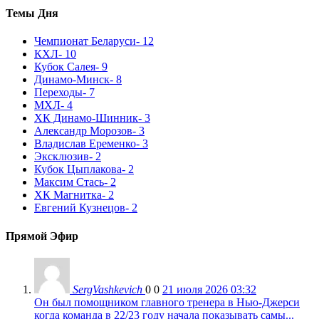
Темы Дня
Чемпионат Беларуси
- 12
КХЛ
- 10
Кубок Салея
- 9
Динамо-Минск
- 8
Переходы
- 7
МХЛ
- 4
ХК Динамо-Шинник
- 3
Александр Морозов
- 3
Владислав Еременко
- 3
Эксклюзив
- 2
Кубок Цыплакова
- 2
Максим Стась
- 2
ХК Магнитка
- 2
Евгений Кузнецов
- 2
Прямой Эфир
SergVashkevich
0
0
21 июля 2026 03:32
Он был помощником главного тренера в Нью-Джерси
когда команда в 22/23 году начала показывать самы...