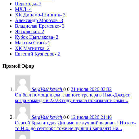
Переходы
- 7
МХЛ
- 4
ХК Динамо-Шинник
- 3
Александр Морозов
- 3
Владислав Еременко
- 3
Эксклюзив
- 2
Кубок Цыплакова
- 2
Максим Стась
- 2
ХК Магнитка
- 2
Евгений Кузнецов
- 2
Прямой Эфир
SergVashkevich
0
0
21 июля 2026 03:32
Он был помощником главного тренера в Нью-Джерси
когда команда в 22/23 году начала показывать самы...
SergVashkevich
0
0
12 июля 2026 21:46
Сергей Брылин для Динамо не лучший вариант! Но кто-
то И.о. до сентября тоже не лучший вариант! На...