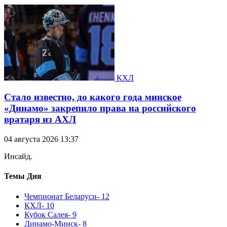
КХЛ
Стало известно, до какого года минское
«Динамо» закрепило права на российского
вратаря из АХЛ
04 августа 2026 13:37
Инсайд.
Темы Дня
Чемпионат Беларуси
- 12
КХЛ
- 10
Кубок Салея
- 9
Динамо-Минск
- 8