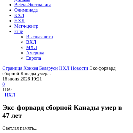
Betera-Экстралига
Олимпиада
КХЛ
НХЛ
Матч-центр
Еще
Высшая лига
ВХЛ
МХЛ
Америка
Европа
Страница Хоккея Беларуси
НХЛ
Новости
Экс-форвард
сборной Канады умер...
16 июня 2026 19:21
0
1169
НХЛ
Экс-форвард сборной Канады умер в
47 лет
Светлая память...