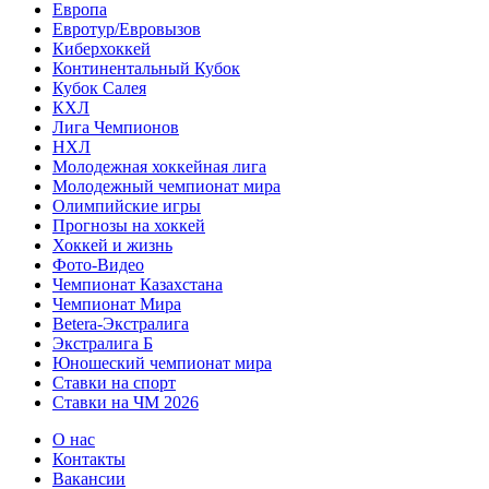
Европа
Евротур/Евровызов
Киберхоккей
Континентальный Кубок
Кубок Салея
КХЛ
Лига Чемпионов
НХЛ
Молодежная хоккейная лига
Молодежный чемпионат мира
Олимпийские игры
Прогнозы на хоккей
Хоккей и жизнь
Фото-Видео
Чемпионат Казахстана
Чемпионат Мира
Betera-Экстралига
Экстралига Б
Юношеский чемпионат мира
Ставки на спорт
Ставки на ЧМ 2026
О нас
Контакты
Вакансии