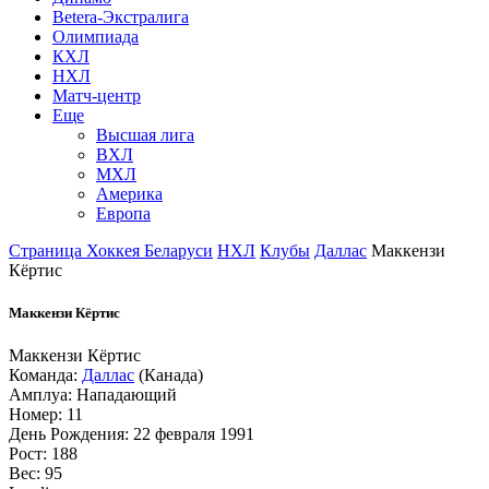
Betera-Экстралига
Олимпиада
КХЛ
НХЛ
Матч-центр
Еще
Высшая лига
ВХЛ
МХЛ
Америка
Европа
Страница Хоккея Беларуси
НХЛ
Клубы
Даллас
Маккензи
Кёртис
Маккензи Кёртис
Маккензи Кёртис
Команда:
Даллас
(Канада)
Амплуа: Нападающий
Номер: 11
День Рождения: 22 февраля 1991
Рост: 188
Вес: 95