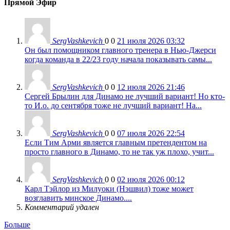
Прямой Эфир
SergVashkevich
0
0
21 июля 2026 03:32
Он был помощником главного тренера в Нью-Джерси
когда команда в 22/23 году начала показывать самы...
SergVashkevich
0
0
12 июля 2026 21:46
Сергей Брылин для Динамо не лучший вариант! Но кто-
то И.о. до сентября тоже не лучший вариант! На...
SergVashkevich
0
0
07 июля 2026 22:54
Если Тим Арми является главным претендентом на
просто главного в Динамо, то не так уж плохо, учит...
SergVashkevich
0
0
02 июля 2026 00:12
Карл Тэйлор из Милуоки (Нэшвил) тоже может
возглавить минское Динамо....
Комментарий удален
Больше