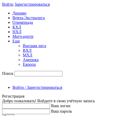
Войти
Зарегиcтрироваться
Динамо
Betera-Экстралига
Олимпиада
КХЛ
НХЛ
Матч-центр
Еще
Высшая лига
ВХЛ
МХЛ
Америка
Европа
Поиск
Войти / Зарегистрироваться
Регистрация
Добро пожаловать! Войдите в свою учётную запись
Ваш логин
Ваш пароль