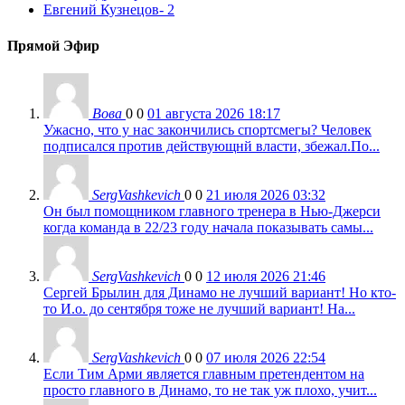
Евгений Кузнецов
- 2
Прямой Эфир
Вова
0
0
01 августа 2026 18:17
Ужасно, что у нас закончились спортсмегы? Человек
подписался против действующнй власти, збежал.По...
SergVashkevich
0
0
21 июля 2026 03:32
Он был помощником главного тренера в Нью-Джерси
когда команда в 22/23 году начала показывать самы...
SergVashkevich
0
0
12 июля 2026 21:46
Сергей Брылин для Динамо не лучший вариант! Но кто-
то И.о. до сентября тоже не лучший вариант! На...
SergVashkevich
0
0
07 июля 2026 22:54
Если Тим Арми является главным претендентом на
просто главного в Динамо, то не так уж плохо, учит...