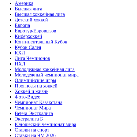
Америка
Высшая лига
Высшая хоккейная лига
Детский хоккей
Европа
Евротур/Евровызов
Киберхоккей
Континентальный Кубок
Кубок Салея
КХЛ
Лига Чемпионов
НХЛ
Молодежная хоккейная лига
Молодежный чемпионат мира
Олимпийские игры
Прогнозы на хоккей
Хоккей и жизнь
Фото-Видео
Чемпионат Казахстана
Чемпионат Мира
Betera-Экстралига
Экстралига Б
Юношеский чемпионат мира
Ставки на спорт
Ставки на ЧМ 2026