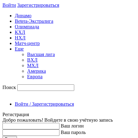
Войти
Зарегиcтрироваться
Динамо
Betera-Экстралига
Олимпиада
КХЛ
НХЛ
Матч-центр
Еще
Высшая лига
ВХЛ
МХЛ
Америка
Европа
Поиск
Войти / Зарегистрироваться
Регистрация
Добро пожаловать! Войдите в свою учётную запись
Ваш логин
Ваш пароль