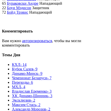
65
Бураковски Андре
Нападающий
22
Боуи Мэдисон
Защитник
72
Бойд Трэвис
Нападающий
Комментировать
Вам нужно
авторизироваться
, чтобы вы могли
комментировать
Темы Дня
КХЛ
- 14
Кубок Салея
- 9
Динамо-Минск
- 9
Чемпионат Беларуси
- 7
Переходы
- 6
МХЛ
- 4
Владислав Еременко
- 3
ХК Динамо-Шинник
- 3
Эксклюзив
- 2
Максим Стась
- 2
Александр Морозов
- 2