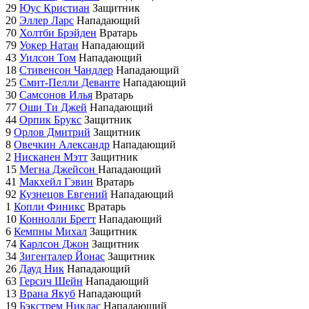
29
Юус Кристиан
Защитник
20
Эллер Ларс
Нападающий
70
Холтби Брэйден
Вратарь
79
Уокер Натан
Нападающий
43
Уилсон Том
Нападающий
18
Стивенсон Чандлер
Нападающий
25
Смит-Пелли Деванте
Нападающий
30
Самсонов Илья
Вратарь
77
Оши Ти Джей
Нападающий
44
Орпик Брукс
Защитник
9
Орлов Дмитрий
Защитник
8
Овечкин Александр
Нападающий
2
Нисканен Мэтт
Защитник
15
Мегна Джейсон
Нападающий
41
Макхейл Гэвин
Вратарь
92
Кузнецов Евгений
Нападающий
1
Копли Финикс
Вратарь
10
Коннолли Бретт
Нападающий
6
Кемпны Михал
Защитник
74
Карлсон Джон
Защитник
34
Зигенталер Йонас
Защитник
26
Дауд Ник
Нападающий
63
Герсич Шейн
Нападающий
13
Врана Якуб
Нападающий
19
Бэкстрем Никлас
Нападающий