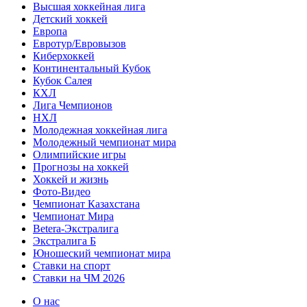
Высшая хоккейная лига
Детский хоккей
Европа
Евротур/Евровызов
Киберхоккей
Континентальный Кубок
Кубок Салея
КХЛ
Лига Чемпионов
НХЛ
Молодежная хоккейная лига
Молодежный чемпионат мира
Олимпийские игры
Прогнозы на хоккей
Хоккей и жизнь
Фото-Видео
Чемпионат Казахстана
Чемпионат Мира
Betera-Экстралига
Экстралига Б
Юношеский чемпионат мира
Ставки на спорт
Ставки на ЧМ 2026
О нас