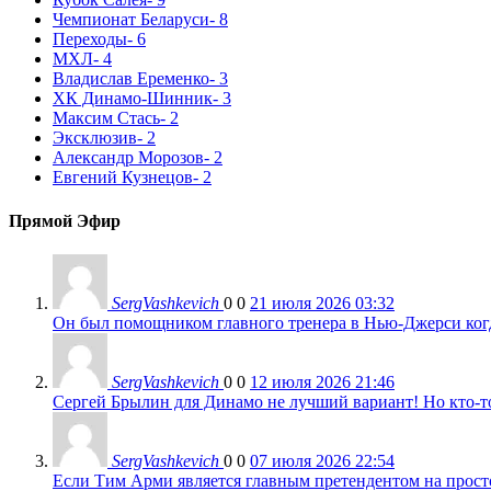
Чемпионат Беларуси
- 8
Переходы
- 6
МХЛ
- 4
Владислав Еременко
- 3
ХК Динамо-Шинник
- 3
Максим Стась
- 2
Эксклюзив
- 2
Александр Морозов
- 2
Евгений Кузнецов
- 2
Прямой Эфир
SergVashkevich
0
0
21 июля 2026 03:32
Он был помощником главного тренера в Нью-Джерси когда
SergVashkevich
0
0
12 июля 2026 21:46
Сергей Брылин для Динамо не лучший вариант! Но кто-то 
SergVashkevich
0
0
07 июля 2026 22:54
Если Тим Арми является главным претендентом на просто 