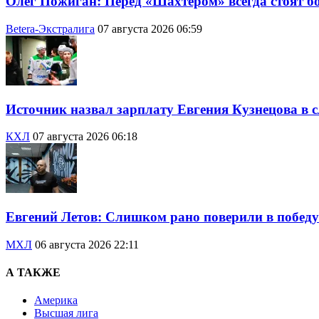
Олег Пожиган: Перед «Шахтером» всегда стоят бо
Betera-Экстралига
07 августа 2026 06:59
Источник назвал зарплату Евгения Кузнецова в с
КХЛ
07 августа 2026 06:18
Евгений Летов: Слишком рано поверили в победу
МХЛ
06 августа 2026 22:11
А ТАКЖЕ
Америка
Высшая лига