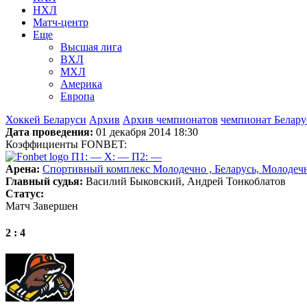
НХЛ
Матч-центр
Еще
Высшая лига
ВХЛ
МХЛ
Америка
Европа
Хоккей Беларуси
Архив
Архив чемпионатов
чемпионат Белару
Дата проведения:
01 декабря 2014 18:30
Коэффициенты FONBET:
П1: —
X: —
П2: —
Арена:
Спортивный комплекс Молодечно , Беларусь, Молодеч
Главный судья:
Василий Быковский, Андрей Тонкоблатов
Статус:
Матч Завершен
2 : 4