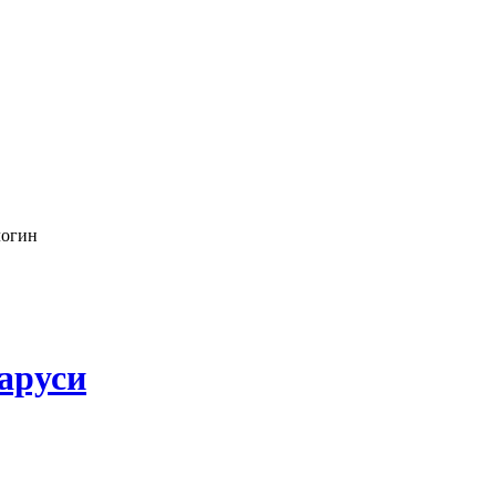
логин
аруси