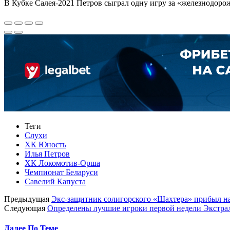
В Кубке Салея-2021 Петров сыграл одну игру за «железнодорож
Теги
Слухи
ХК Юность
Илья Петров
ХК Локомотив-Орша
Чемпионат Беларуси
Савелий Капуста
Предыдущая
Экс-защитник солигорского «Шахтера» прибыл н
Следующая
Определены лучшие игроки первой недели Экстра
Далее По Теме