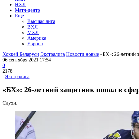
НХЛ
Матч-центр
Еще
Высшая лига
ВХЛ
МХЛ
Америка
Европа
Хоккей Беларуси
Экстралига
Новости новые
«БХ»: 26-летний з
06 сентября 2021 17:54
0
2178
Экстралига
«БХ»: 26-летний защитник попал в сфе
Слухи.