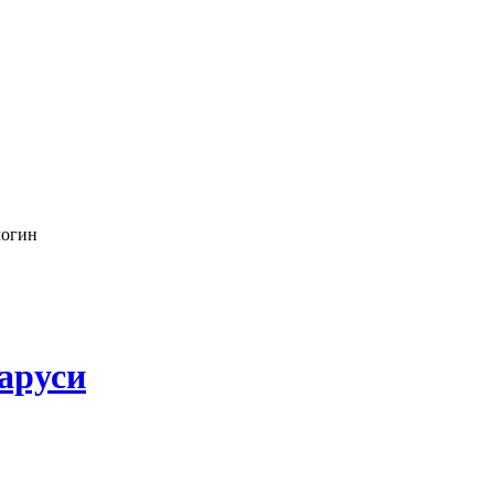
логин
аруси