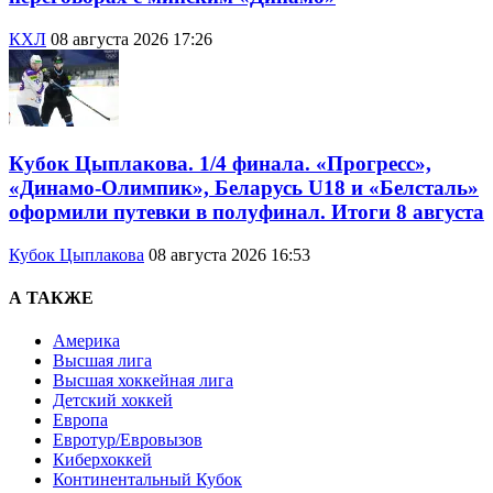
КХЛ
08 августа 2026 17:26
Кубок Цыплакова. 1/4 финала. «Прогресс»,
«Динамо-Олимпик», Беларусь U18 и «Белсталь»
оформили путевки в полуфинал. Итоги 8 августа
Кубок Цыплакова
08 августа 2026 16:53
А ТАКЖЕ
Америка
Высшая лига
Высшая хоккейная лига
Детский хоккей
Европа
Евротур/Евровызов
Киберхоккей
Континентальный Кубок