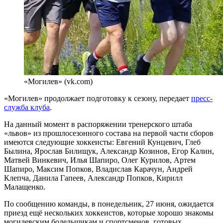
«Могилев» (vk.com)
«Могилев» продолжает подготовку к сезону, передает
пресс-
служба клуба
.
На данный момент в распоряжении тренерского штаба
«львов» из прошлосезонного состава на первой части сборов
имеются следующие хоккеисты: Евгений Кунцевич, Глеб
Былина, Ярослав Билищук, Александр Козинов, Егор Калин,
Матвей Винкевич, Илья Шапиро, Олег Курилов, Артем
Шапиро, Максим Попков, Владислав Карачун, Андрей
Клепча, Данила Гапеев, Александр Попков, Кирилл
Малащенко.
По сообщению команды, в понедельник, 27 июня, ожидается
приезд ещё нескольких хоккеистов, которые хорошо знакомы
могилевским болельщикам и спортсменов, готовых