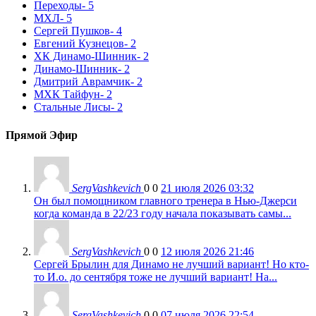
Переходы
- 5
МХЛ
- 5
Сергей Пушков
- 4
Евгений Кузнецов
- 2
ХК Динамо-Шинник
- 2
Динамо-Шинник
- 2
Дмитрий Аврамчик
- 2
МХК Тайфун
- 2
Стальные Лисы
- 2
Прямой Эфир
SergVashkevich
0
0
21 июля 2026 03:32
Он был помощником главного тренера в Нью-Джерси
когда команда в 22/23 году начала показывать самы...
SergVashkevich
0
0
12 июля 2026 21:46
Сергей Брылин для Динамо не лучший вариант! Но кто-
то И.о. до сентября тоже не лучший вариант! На...
SergVashkevich
0
0
07 июля 2026 22:54