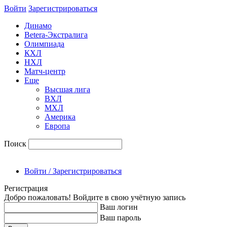
Войти
Зарегиcтрироваться
Динамо
Betera-Экстралига
Олимпиада
КХЛ
НХЛ
Матч-центр
Еще
Высшая лига
ВХЛ
МХЛ
Америка
Европа
Поиск
Войти / Зарегистрироваться
Регистрация
Добро пожаловать! Войдите в свою учётную запись
Ваш логин
Ваш пароль