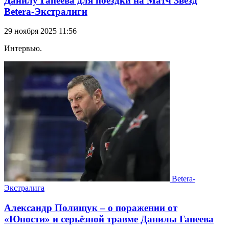
Данилу Гапеева для поездки на Матч Звезд
Betera-Экстралиги
29 ноября 2025 11:56
Интервью.
Betera-
Экстралига
Александр Полищук – о поражении от
«Юности» и серьёзной травме Данилы Гапеева