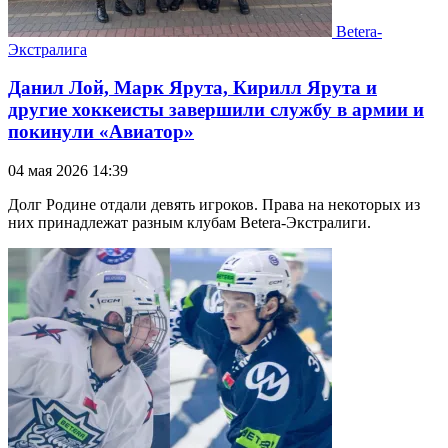
Betera-
Экстралига
Данил Лой, Марк Ярута, Кирилл Ярута и
другие хоккеисты завершили службу в армии и
покинули «Авиатор»
04 мая 2026 14:39
Долг Родине отдали девять игроков. Права на некоторых из
них принадлежат разным клубам Betera-Экстралиги.