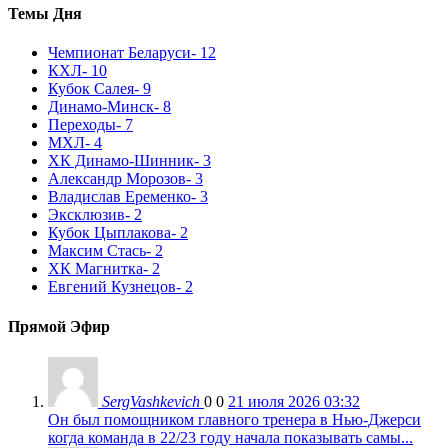
Темы Дня
Чемпионат Беларуси
- 12
КХЛ
- 10
Кубок Салея
- 9
Динамо-Минск
- 8
Переходы
- 7
МХЛ
- 4
ХК Динамо-Шинник
- 3
Александр Морозов
- 3
Владислав Еременко
- 3
Эксклюзив
- 2
Кубок Цыплакова
- 2
Максим Стась
- 2
ХК Магнитка
- 2
Евгений Кузнецов
- 2
Прямой Эфир
SergVashkevich
0
0
21 июля 2026 03:32
Он был помощником главного тренера в Нью-Джерси
когда команда в 22/23 году начала показывать самы...