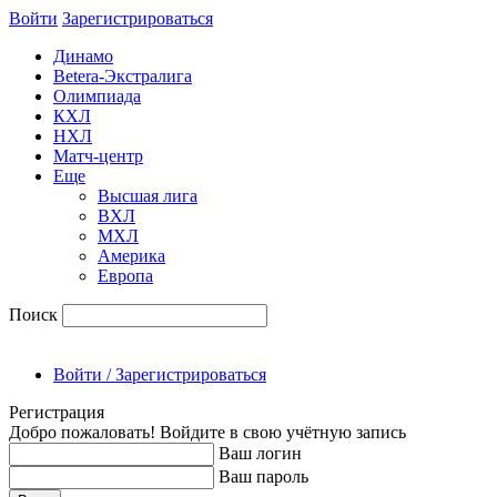
Войти
Зарегиcтрироваться
Динамо
Betera-Экстралига
Олимпиада
КХЛ
НХЛ
Матч-центр
Еще
Высшая лига
ВХЛ
МХЛ
Америка
Европа
Поиск
Войти / Зарегистрироваться
Регистрация
Добро пожаловать! Войдите в свою учётную запись
Ваш логин
Ваш пароль