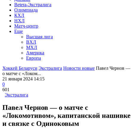
Betera-Экстралига
Олимпиада
КХЛ
НХЛ
Матч-центр
Еще
Высшая лига
ВХЛ
МХЛ
Америка
Европа
Хоккей Беларуси
Экстралига
Новости новые
Павел Чернов —
о матче с «Локом...
21 января 2024 14:15
0
601
Экстралига
Павел Чернов — о матче с
«Локомотивом», капитанской нашивке
и связке с Одиноковым