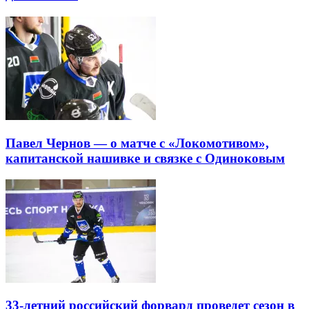
Павел Чернов — о матче с «Локомотивом»,
капитанской нашивке и связке с Одиноковым
33-летний российский форвард проведет сезон в