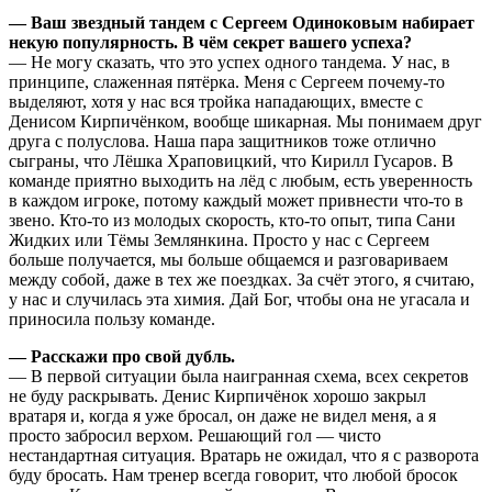
— Ваш звездный тандем с Сергеем Одиноковым набирает
некую популярность. В чём секрет вашего успеха?
— Не могу сказать, что это успех одного тандема. У нас, в
принципе, слаженная пятёрка. Меня с Сергеем почему-то
выделяют, хотя у нас вся тройка нападающих, вместе с
Денисом Кирпичёнком, вообще шикарная. Мы понимаем друг
друга с полуслова. Наша пара защитников тоже отлично
сыграны, что Лёшка Храповицкий, что Кирилл Гусаров. В
команде приятно выходить на лёд с любым, есть уверенность
в каждом игроке, потому каждый может привнести что-то в
звено. Кто-то из молодых скорость, кто-то опыт, типа Сани
Жидких или Тёмы Землянкина. Просто у нас с Сергеем
больше получается, мы больше общаемся и разговариваем
между собой, даже в тех же поездках. За счёт этого, я считаю,
у нас и случилась эта химия. Дай Бог, чтобы она не угасала и
приносила пользу команде.
— Расскажи про свой дубль.
— В первой ситуации была наигранная схема, всех секретов
не буду раскрывать. Денис Кирпичёнок хорошо закрыл
вратаря и, когда я уже бросал, он даже не видел меня, а я
просто забросил верхом. Решающий гол — чисто
нестандартная ситуация. Вратарь не ожидал, что я с разворота
буду бросать. Нам тренер всегда говорит, что любой бросок