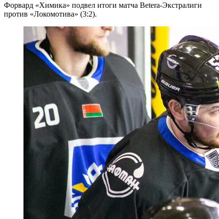
Форвард «Химика» подвел итоги матча Betera-Экстралиги
против «Локомотива» (3:2).