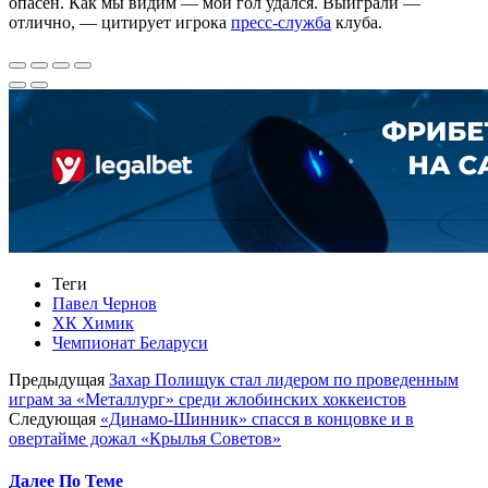
опасен. Как мы видим — мой гол удался. Выиграли —
отлично, — цитирует игрока
пресс-служба
клуба.
Теги
Павел Чернов
ХК Химик
Чемпионат Беларуси
Предыдущая
Захар Полищук стал лидером по проведенным
играм за «Металлург» среди жлобинских хоккеистов
Следующая
«Динамо-Шинник» спасся в концовке и в
овертайме дожал «Крылья Советов»
Далее По Теме