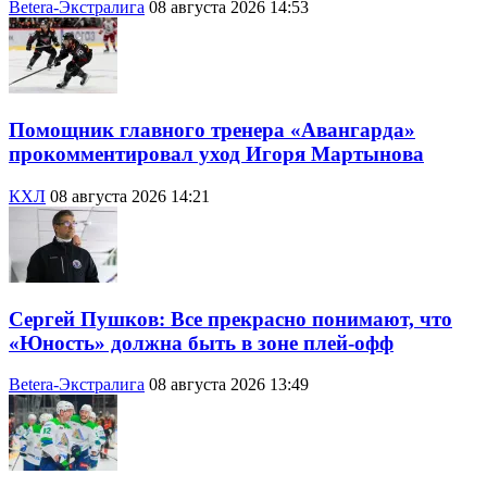
Betera-Экстралига
08 августа 2026 14:53
Помощник главного тренера «Авангарда»
прокомментировал уход Игоря Мартынова
КХЛ
08 августа 2026 14:21
Сергей Пушков: Все прекрасно понимают, что
«Юность» должна быть в зоне плей-офф
Betera-Экстралига
08 августа 2026 13:49