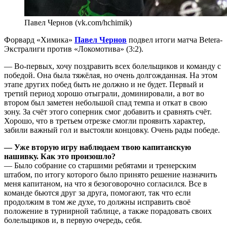
Павел Чернов (vk.com/hchimik)
Форвард «Химика»
Павел Чернов
подвел итоги матча Betera-
Экстралиги против «Локомотива» (3:2).
— Во-первых, хочу поздравить всех болельщиков и команду с
победой. Она была тяжёлая, но очень долгожданная. На этом
этапе других побед быть не должно и не будет. Первый и
третий период хорошо отыграли, доминировали, а вот во
втором был заметен небольшой спад темпа и откат в свою
зону. За счёт этого соперник смог добавить и сравнять счёт.
Хорошо, что в третьем отрезке смогли проявить характер,
забили важный гол и выстояли концовку. Очень рады победе.
— Уже вторую игру наблюдаем твою капитанскую
нашивку. Как это произошло?
— Было собрание со старшими ребятами и тренерским
штабом, по итогу которого было принято решение назначить
меня капитаном, на что я безоговорочно согласился. Все в
команде бьются друг за друга, помогают, так что если
продолжим в том же духе, то должны исправить своё
положение в турнирной таблице, а также порадовать своих
болельщиков и, в первую очередь, себя.