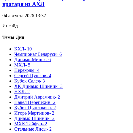
вратаря из АХЛ
04 августа 2026 13:37
Инсайд.
Темы Дня
КХЛ
- 10
Чемпионат Беларуси
- 6
Динамо-Минск
- 6
МХЛ
- 5
Переходы
- 4
Сергей Пушков
- 4
Кубок Салея
- 3
ХК Динамо-Шинник
- 3
НХЛ
- 2
Дмитрий Аврамчик
- 2
Павел Перепехин
- 2
Кубок Цыплакова
- 2
Игорь Мартынов
- 2
Динамо-Шинник
- 2
МХК Тайфун
- 2
Стальные Лисы
- 2