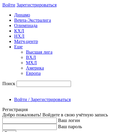
Войти
Зарегиcтрироваться
Динамо
Betera-Экстралига
Олимпиада
КХЛ
НХЛ
Матч-центр
Еще
Высшая лига
ВХЛ
МХЛ
Америка
Европа
Поиск
Войти / Зарегистрироваться
Регистрация
Добро пожаловать! Войдите в свою учётную запись
Ваш логин
Ваш пароль