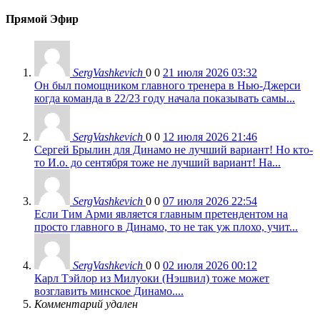
Прямой Эфир
SergVashkevich
0
0
21 июля 2026 03:32
Он был помощником главного тренера в Нью-Джерси
когда команда в 22/23 году начала показывать самы...
SergVashkevich
0
0
12 июля 2026 21:46
Сергей Брылин для Динамо не лучший вариант! Но кто-
то И.о. до сентября тоже не лучший вариант! На...
SergVashkevich
0
0
07 июля 2026 22:54
Если Тим Арми является главным претендентом на
просто главного в Динамо, то не так уж плохо, учит...
SergVashkevich
0
0
02 июля 2026 00:12
Карл Тэйлор из Милуоки (Нэшвил) тоже может
возглавить минское Динамо....
Комментарий удален