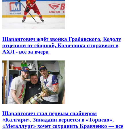
Шарангович ждёт звонка Грабовского, Кодолу
отцепили от сборной, Колячонка отправили в
АХЛ - всё за вчера
Шарангович стал первым снайпером
«Калгари», Зинаддин вернется в «Торпедо»,
«Металлург» хочет сохранить Кравченко — все