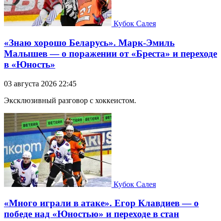
Кубок Салея
«Знаю хорошо Беларусь». Марк-Эмиль
Малышев — о поражении от «Бреста» и переходе
в «Юность»
03 августа 2026 22:45
Эксклюзивный разговор с хоккеистом.
Кубок Салея
«Много играли в атаке». Егор Клавдиев — о
победе над «Юностью» и переходе в стан