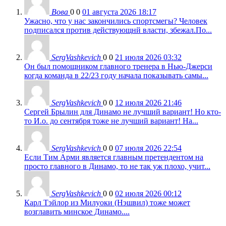
Вова
0
0
01 августа 2026 18:17
Ужасно, что у нас закончились спортсмегы? Человек
подписался против действующнй власти, збежал.По...
SergVashkevich
0
0
21 июля 2026 03:32
Он был помощником главного тренера в Нью-Джерси
когда команда в 22/23 году начала показывать самы...
SergVashkevich
0
0
12 июля 2026 21:46
Сергей Брылин для Динамо не лучший вариант! Но кто-
то И.о. до сентября тоже не лучший вариант! На...
SergVashkevich
0
0
07 июля 2026 22:54
Если Тим Арми является главным претендентом на
просто главного в Динамо, то не так уж плохо, учит...
SergVashkevich
0
0
02 июля 2026 00:12
Карл Тэйлор из Милуоки (Нэшвил) тоже может
возглавить минское Динамо....