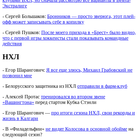
клубами ВХЛ, но сначала рассмотрю все варианты в Betera-
Экстралиге
- Сергей Большаков:
Бронников — просто зверюга, этот плей-
офф может записывать себе в копилку
- Сергей Пушков:
После моего прихода в «Брест» было видно,
что с первой игры хоккеисты стали показывать командные
действия
НХЛ
- Егор Шарангович:
Я все еще злюсь, Михаил Грабовский не
позвонил мне
- Белорусского защитника из НХЛ
отправили в фарм-клуб
- Алексей Протас
тренировался во втором звене
«Вашингтона»
перед стартом Кубка Стэнли
- Егор Шарангович —
про итоги сезона НХЛ, свои рекорды и
жизнь в Калгари
- В «Филадельфии»
не видят Колосова в основной обойме
на
следующий сезон?