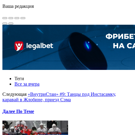
Ваша редакция
Теги
Все за вчера
Следующая
«ВнутриСтаи» #9: Танцы под Инстасамку,
каравай в Жлобине, приезд Сэма
Далее По Теме