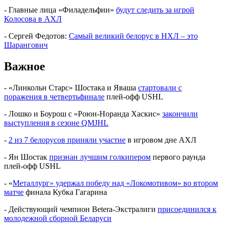
- Главные лица «Филадельфии»
будут следить за игрой
Колосова в АХЛ
- Сергей Федотов:
Самый великий белорус в НХЛ – это
Шарангович
Важное
- «Линкольн Старс» Шостака и Яваша
стартовали с
поражения в четвертьфинале
плей-офф USHL
- Лошко и Боурош с «Роюн-Норанда Хаскис»
закончили
выступления в сезоне QMJHL
-
2 из 7 белорусов приняли участие
в игровом дне АХЛ
- Ян Шостак
признан лучшим голкипером
первого раунда
плей-офф USHL
- «
Металлург» удержал победу над «Локомотивом» во втором
матче
финала Кубка Гагарина
- Действующий чемпион Betera-Экстралиги
присоединился к
молодежной сборной Беларуси