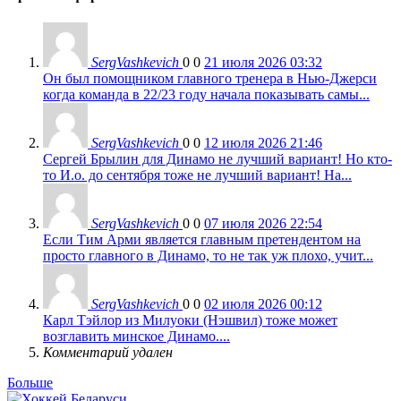
SergVashkevich
0
0
21 июля 2026 03:32
Он был помощником главного тренера в Нью-Джерси
когда команда в 22/23 году начала показывать самы...
SergVashkevich
0
0
12 июля 2026 21:46
Сергей Брылин для Динамо не лучший вариант! Но кто-
то И.о. до сентября тоже не лучший вариант! На...
SergVashkevich
0
0
07 июля 2026 22:54
Если Тим Арми является главным претендентом на
просто главного в Динамо, то не так уж плохо, учит...
SergVashkevich
0
0
02 июля 2026 00:12
Карл Тэйлор из Милуоки (Нэшвил) тоже может
возглавить минское Динамо....
Комментарий удален
Больше