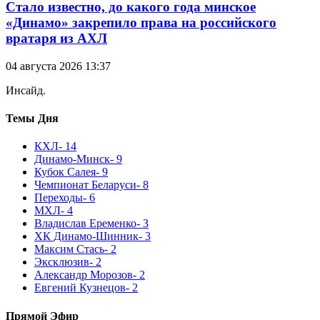
Стало известно, до какого года минское
«Динамо» закрепило права на российского
вратаря из АХЛ
04 августа 2026 13:37
Инсайд.
Темы Дня
КХЛ
- 14
Динамо-Минск
- 9
Кубок Салея
- 9
Чемпионат Беларуси
- 8
Переходы
- 6
МХЛ
- 4
Владислав Еременко
- 3
ХК Динамо-Шинник
- 3
Максим Стась
- 2
Эксклюзив
- 2
Александр Морозов
- 2
Евгений Кузнецов
- 2
Прямой Эфир