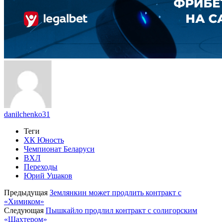
danilchenko31
Теги
ХК Юность
Чемпионат Беларуси
ВХЛ
Переходы
Юрий Ушаков
Предыдущая
Землянкин может продлить контракт с
«Химиком»
Следующая
Пышкайло продлил контракт с солигорским
«Шахтером»