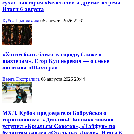
сухая виктория «Белстали» и другие встречи.
Итоги 6 августа
Кубок Цыплакова
06 августа 2026 21:31
«Хотим быть ближе к городу, ближе к
шахтерам». Егор Кушнеревич — о смене
логотипа «Шахтера»
Betera-Экстралига
06 августа 2026 20:44
МХЛ. Кубок председателя Бобруйского
горисполкома. «Динамо-Шинник» эпично
уступил «Крыльям Советов», «Тайфун» по
буллитам одолел «Стальных Лисов». Итоги 6