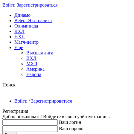
Войти
Зарегиcтрироваться
Динамо
Betera-Экстралига
Олимпиада
КХЛ
НХЛ
Матч-центр
Еще
Высшая лига
ВХЛ
МХЛ
Америка
Европа
Поиск
Войти / Зарегистрироваться
Регистрация
Добро пожаловать! Войдите в свою учётную запись
Ваш логин
Ваш пароль