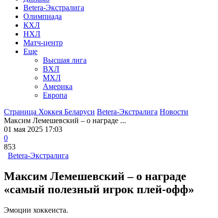
Betera-Экстралига
Олимпиада
КХЛ
НХЛ
Матч-центр
Еще
Высшая лига
ВХЛ
МХЛ
Америка
Европа
Страница Хоккея Беларуси
Betera-Экстралига
Новости
Максим Лемешевский – о награде ...
01 мая 2025 17:03
0
853
Betera-Экстралига
Максим Лемешевский – о награде
«самый полезный игрок плей-офф»
Эмоции хоккеиста.