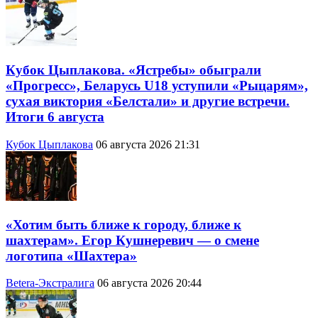
Кубок Цыплакова. «Ястребы» обыграли
«Прогресс», Беларусь U18 уступили «Рыцарям»,
сухая виктория «Белстали» и другие встречи.
Итоги 6 августа
Кубок Цыплакова
06 августа 2026 21:31
«Хотим быть ближе к городу, ближе к
шахтерам». Егор Кушнеревич — о смене
логотипа «Шахтера»
Betera-Экстралига
06 августа 2026 20:44