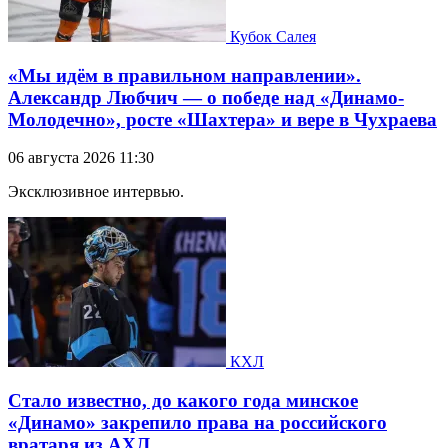
Кубок Салея
«Мы идём в правильном направлении».
Александр Любчич — о победе над «Динамо-
Молодечно», росте «Шахтера» и вере в Чухраева
06 августа 2026 11:30
Эксклюзивное интервью.
КХЛ
Стало известно, до какого года минское
«Динамо» закрепило права на российского
вратаря из АХЛ