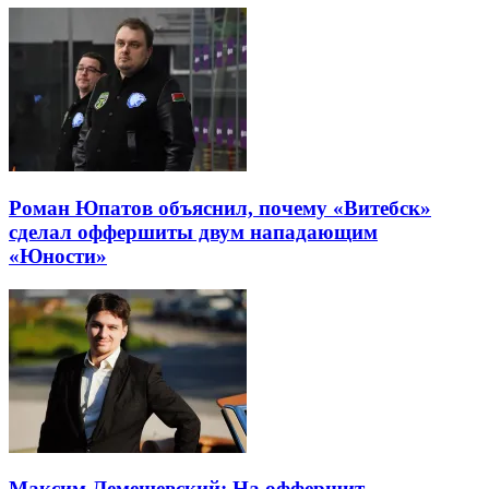
Роман Юпатов объяснил, почему «Витебск»
сделал оффершиты двум нападающим
«Юности»
Максим Лемешевский: На оффершит