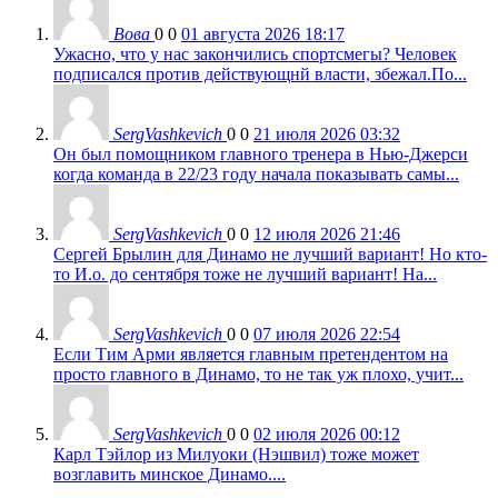
Вова
0
0
01 августа 2026 18:17
Ужасно, что у нас закончились спортсмегы? Человек
подписался против действующнй власти, збежал.По...
SergVashkevich
0
0
21 июля 2026 03:32
Он был помощником главного тренера в Нью-Джерси
когда команда в 22/23 году начала показывать самы...
SergVashkevich
0
0
12 июля 2026 21:46
Сергей Брылин для Динамо не лучший вариант! Но кто-
то И.о. до сентября тоже не лучший вариант! На...
SergVashkevich
0
0
07 июля 2026 22:54
Если Тим Арми является главным претендентом на
просто главного в Динамо, то не так уж плохо, учит...
SergVashkevich
0
0
02 июля 2026 00:12
Карл Тэйлор из Милуоки (Нэшвил) тоже может
возглавить минское Динамо....