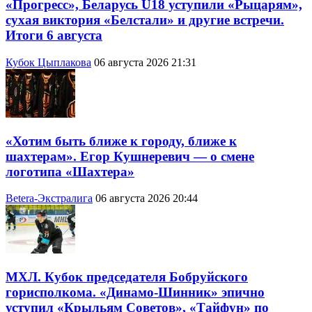
«Прогресс», Беларусь U18 уступили «Рыцарям»,
сухая виктория «Белстали» и другие встречи.
Итоги 6 августа
Кубок Цыплакова
06 августа 2026 21:31
«Хотим быть ближе к городу, ближе к
шахтерам». Егор Кушнеревич — о смене
логотипа «Шахтера»
Betera-Экстралига
06 августа 2026 20:44
МХЛ. Кубок председателя Бобруйского
горисполкома. «Динамо-Шинник» эпично
уступил «Крыльям Советов», «Тайфун» по