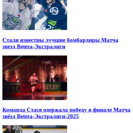
Стали известны лучшие бомбардиры Матча
звезд Betera-Экстралиги
Команда Стася одержала победу в финале Матча
звёзд Betera-Экстралиги-2025