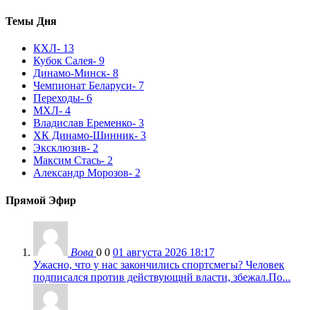
Темы Дня
КХЛ
- 13
Кубок Салея
- 9
Динамо-Минск
- 8
Чемпионат Беларуси
- 7
Переходы
- 6
МХЛ
- 4
Владислав Еременко
- 3
ХК Динамо-Шинник
- 3
Эксклюзив
- 2
Максим Стась
- 2
Александр Морозов
- 2
Прямой Эфир
Вова
0
0
01 августа 2026 18:17
Ужасно, что у нас закончились спортсмегы? Человек
подписался против действующнй власти, збежал.По...