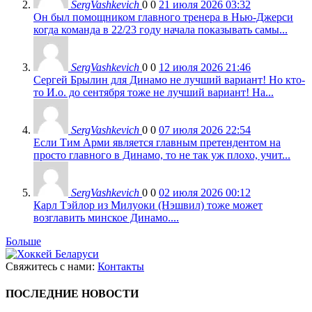
SergVashkevich
0
0
21 июля 2026 03:32
Он был помощником главного тренера в Нью-Джерси
когда команда в 22/23 году начала показывать самы...
SergVashkevich
0
0
12 июля 2026 21:46
Сергей Брылин для Динамо не лучший вариант! Но кто-
то И.о. до сентября тоже не лучший вариант! На...
SergVashkevich
0
0
07 июля 2026 22:54
Если Тим Арми является главным претендентом на
просто главного в Динамо, то не так уж плохо, учит...
SergVashkevich
0
0
02 июля 2026 00:12
Карл Тэйлор из Милуоки (Нэшвил) тоже может
возглавить минское Динамо....
Больше
Свяжитесь с нами:
Контакты
ПОСЛЕДНИЕ НОВОСТИ