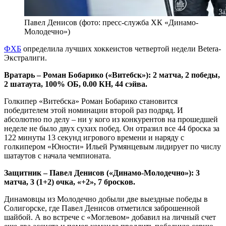
Павел Денисов (фото: пресс-служба ХК «Динамо-
Молодечно»)
ФХБ
определила лучших хоккеистов четвертой недели Betera-
Экстралиги.
Вратарь – Роман Бобарико («Витебск»): 2 матча, 2 победы,
2 шатаута, 100% ОБ, 0.00 КН, 44 сэйва.
Голкипер «Витебска» Роман Бобарико становится
победителем этой номинации второй раз подряд. И
абсолютно по делу – ни у кого из конкурентов на прошедшей
неделе не было двух сухих побед. Он отразил все 44 броска за
122 минуты 13 секунд игрового времени и наряду с
голкипером «Юности» Ильей Румянцевым лидирует по числу
шатаутов с начала чемпионата.
Защитник – Павел Денисов («Динамо-Молодечно»): 3
матча, 3 (1+2) очка, «+2», 7 бросков.
Динамовцы из Молодечно добыли две выездные победы в
Солигорске, где Павел Денисов отметился заброшенной
шайбой. А во встрече с «Моглевом» добавил на личный счет