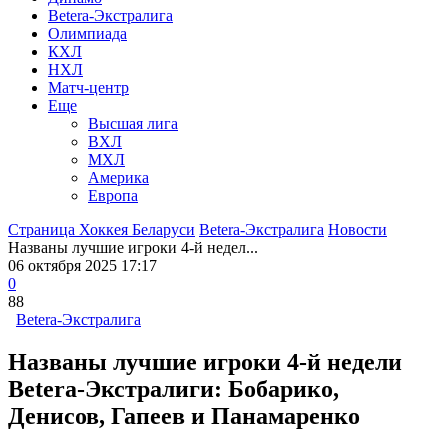
Betera-Экстралига
Олимпиада
КХЛ
НХЛ
Матч-центр
Еще
Высшая лига
ВХЛ
МХЛ
Америка
Европа
Страница Хоккея Беларуси
Betera-Экстралига
Новости
Названы лучшие игроки 4-й недел...
06 октября 2025 17:17
0
88
Betera-Экстралига
Названы лучшие игроки 4-й недели
Betera-Экстралиги: Бобарико,
Денисов, Гапеев и Панамаренко