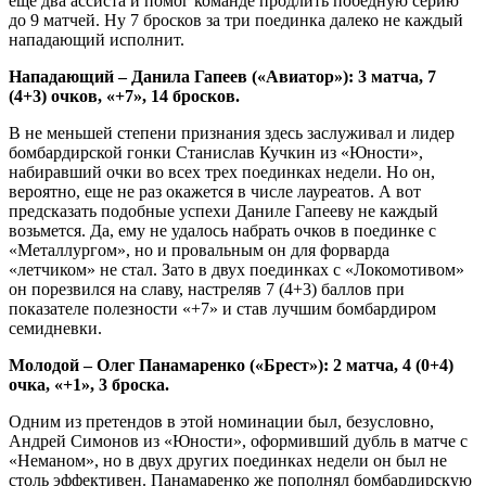
еще два ассиста и помог команде продлить победную серию
до 9 матчей. Ну 7 бросков за три поединка далеко не каждый
нападающий исполнит.
Нападающий – Данила Гапеев («Авиатор»): 3 матча, 7
(4+3) очков, «+7», 14 бросков.
В не меньшей степени признания здесь заслуживал и лидер
бомбардирской гонки Станислав Кучкин из «Юности»,
набиравший очки во всех трех поединках недели. Но он,
вероятно, еще не раз окажется в числе лауреатов. А вот
предсказать подобные успехи Даниле Гапееву не каждый
возьмется. Да, ему не удалось набрать очков в поединке с
«Металлургом», но и провальным он для форварда
«летчиком» не стал. Зато в двух поединках с «Локомотивом»
он порезвился на славу, настреляв 7 (4+3) баллов при
показателе полезности «+7» и став лучшим бомбардиром
семидневки.
Молодой – Олег Панамаренко («Брест»): 2 матча, 4 (0+4)
очка, «+1», 3 броска.
Одним из претендов в этой номинации был, безусловно,
Андрей Симонов из «Юности», оформивший дубль в матче с
«Неманом», но в двух других поединках недели он был не
столь эффективен. Панамаренко же пополнял бомбардирскую