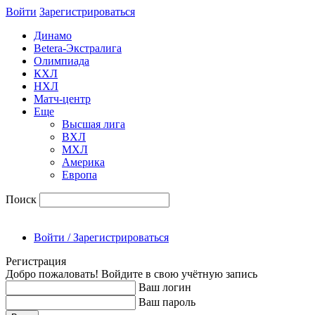
Войти
Зарегиcтрироваться
Динамо
Betera-Экстралига
Олимпиада
КХЛ
НХЛ
Матч-центр
Еще
Высшая лига
ВХЛ
МХЛ
Америка
Европа
Поиск
Войти / Зарегистрироваться
Регистрация
Добро пожаловать! Войдите в свою учётную запись
Ваш логин
Ваш пароль