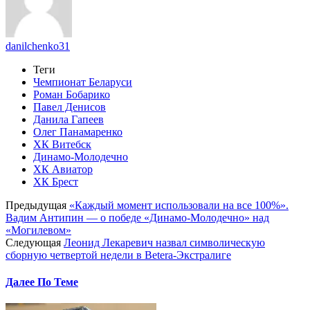
danilchenko31
Теги
Чемпионат Беларуси
Роман Бобарико
Павел Денисов
Данила Гапеев
Олег Панамаренко
ХК Витебск
Динамо-Молодечно
ХК Авиатор
ХК Брест
Предыдущая
«Каждый момент использовали на все 100%».
Вадим Антипин — о победе «Динамо-Молодечно» над
«Могилевом»
Следующая
Леонид Лекаревич назвал символическую
сборную четвертой недели в Betera-Экстралиге
Далее По Теме