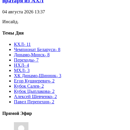
вратаря из АХЛ
04 августа 2026 13:37
Инсайд.
Темы Дня
КХЛ
- 11
Чемпионат Беларуси
- 8
Динамо-Минск
- 8
Переходы
- 7
НХЛ
- 4
МХЛ
- 3
ХК Динамо-Шинник
- 3
Егор Кушнеревич
- 2
Кубок Салея
- 2
Кубок Цыплакова
- 2
Алексей Шевченко
- 2
Павел Перепехин
- 2
Прямой Эфир