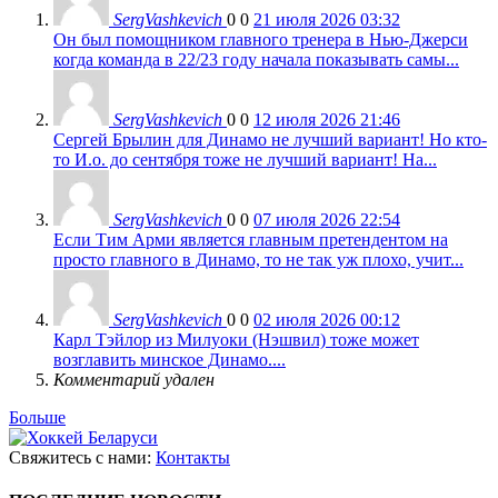
SergVashkevich
0
0
21 июля 2026 03:32
Он был помощником главного тренера в Нью-Джерси
когда команда в 22/23 году начала показывать самы...
SergVashkevich
0
0
12 июля 2026 21:46
Сергей Брылин для Динамо не лучший вариант! Но кто-
то И.о. до сентября тоже не лучший вариант! На...
SergVashkevich
0
0
07 июля 2026 22:54
Если Тим Арми является главным претендентом на
просто главного в Динамо, то не так уж плохо, учит...
SergVashkevich
0
0
02 июля 2026 00:12
Карл Тэйлор из Милуоки (Нэшвил) тоже может
возглавить минское Динамо....
Комментарий удален
Больше
Свяжитесь с нами:
Контакты