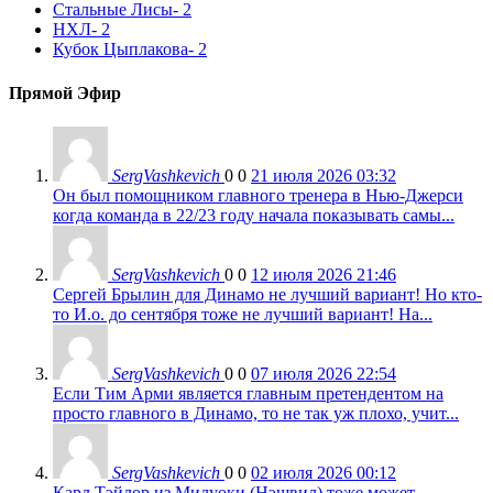
Стальные Лисы
- 2
НХЛ
- 2
Кубок Цыплакова
- 2
Прямой Эфир
SergVashkevich
0
0
21 июля 2026 03:32
Он был помощником главного тренера в Нью-Джерси
когда команда в 22/23 году начала показывать самы...
SergVashkevich
0
0
12 июля 2026 21:46
Сергей Брылин для Динамо не лучший вариант! Но кто-
то И.о. до сентября тоже не лучший вариант! На...
SergVashkevich
0
0
07 июля 2026 22:54
Если Тим Арми является главным претендентом на
просто главного в Динамо, то не так уж плохо, учит...
SergVashkevich
0
0
02 июля 2026 00:12
Карл Тэйлор из Милуоки (Нэшвил) тоже может