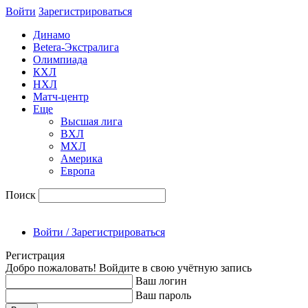
Войти
Зарегиcтрироваться
Динамо
Betera-Экстралига
Олимпиада
КХЛ
НХЛ
Матч-центр
Еще
Высшая лига
ВХЛ
МХЛ
Америка
Европа
Поиск
Войти / Зарегистрироваться
Регистрация
Добро пожаловать! Войдите в свою учётную запись
Ваш логин
Ваш пароль