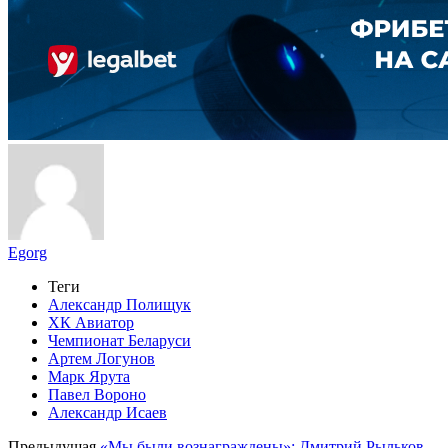
Egorg
Теги
Александр Полищук
ХК Авиатор
Чемпионат Беларуси
Артем Логунов
Марк Ярута
Павел Вороно
Александр Исаев
Предыдущая
«Мы были вознаграждены»: Дмитрий Рыльков