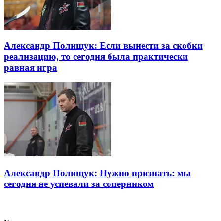
Александр Полищук: Если вынести за скобки
реализацию, то сегодня была практически
равная игра
Александр Полищук: Нужно признать: мы
сегодня не успевали за соперником