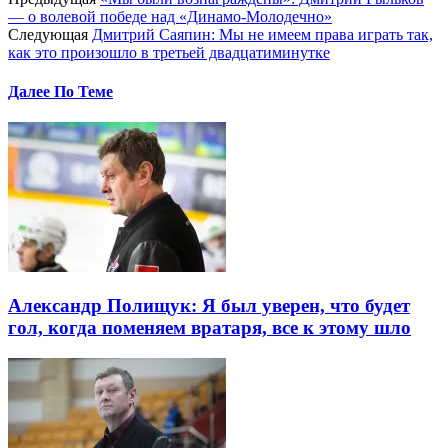
— о волевой победе над «Динамо-Молодечно»
Следующая
Дмитрий Саяпин: Мы не имеем права играть так,
как это произошло в третьей двадцатиминутке
Далее По Теме
Александр Полищук: Я был уверен, что будет
гол, когда поменяем вратаря, все к этому шло