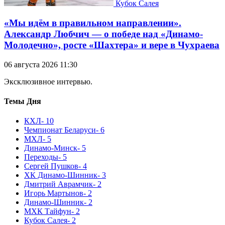
Кубок Салея
«Мы идём в правильном направлении».
Александр Любчич — о победе над «Динамо-
Молодечно», росте «Шахтера» и вере в Чухраева
06 августа 2026 11:30
Эксклюзивное интервью.
Темы Дня
КХЛ
- 10
Чемпионат Беларуси
- 6
МХЛ
- 5
Динамо-Минск
- 5
Переходы
- 5
Сергей Пушков
- 4
ХК Динамо-Шинник
- 3
Дмитрий Аврамчик
- 2
Игорь Мартынов
- 2
Динамо-Шинник
- 2
МХК Тайфун
- 2
Кубок Салея
- 2