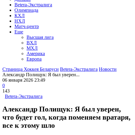
Betera-Экстралига
Олимпиада
КХЛ
НХЛ
Матч-центр
Еще
Высшая лига
ВХЛ
МХЛ
Америка
Европа
Страница Хоккея Беларуси
Betera-Экстралига
Новости
Александр Полищук: Я был уверен...
06 января 2026 23:49
0
143
Betera-Экстралига
Александр Полищук: Я был уверен,
что будет гол, когда поменяем вратаря,
все к этому шло