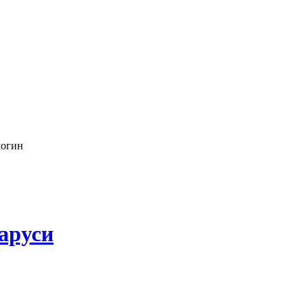
логин
аруси