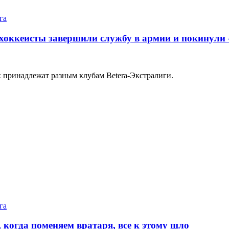
га
 хоккеисты завершили службу в армии и покинули
х принадлежат разным клубам Betera-Экстралиги.
га
 когда поменяем вратаря, все к этому шло