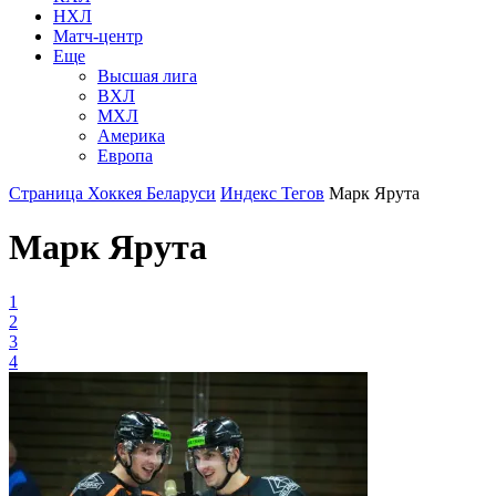
НХЛ
Матч-центр
Еще
Высшая лига
ВХЛ
МХЛ
Америка
Европа
Страница Хоккея Беларуси
Индекс Тегов
Марк Ярута
Марк Ярута
1
2
3
4