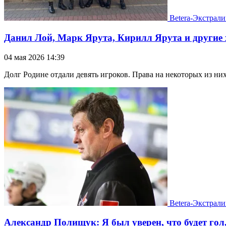
Betera-Экстрали
Данил Лой, Марк Ярута, Кирилл Ярута и другие
04 мая 2026 14:39
Долг Родине отдали девять игроков. Права на некоторых из ни
Betera-Экстрали
Александр Полищук: Я был уверен, что будет гол,