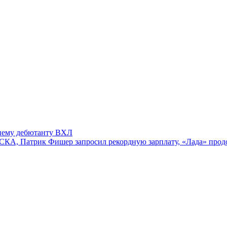
тнему дебютанту ВХЛ
СКА, Патрик Фишер запросил рекордную зарплату, «Лада» продо