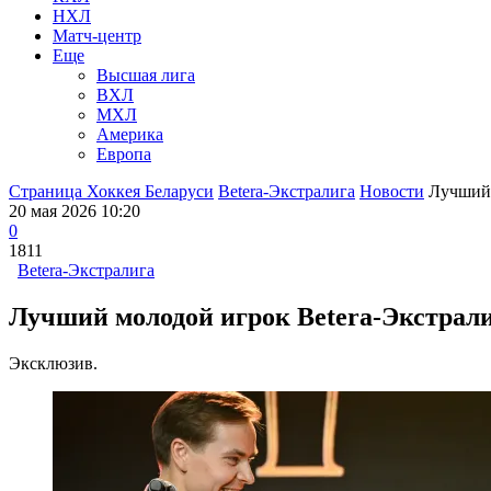
НХЛ
Матч-центр
Еще
Высшая лига
ВХЛ
МХЛ
Америка
Европа
Страница Хоккея Беларуси
Betera-Экстралига
Новости
Лучший 
20 мая 2026 10:20
0
1811
Betera-Экстралига
Лучший молодой игрок Betera-Экстрали
Эксклюзив.