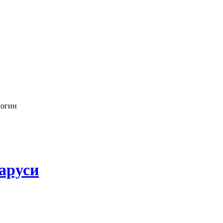
логин
аруси