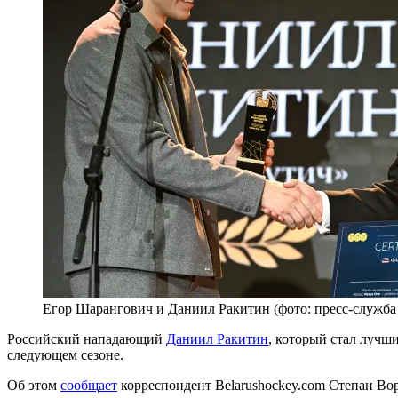
Егор Шарангович и Даниил Ракитин (фото: пресс-служб
Российский нападающий
Даниил Ракитин
, который стал лучш
следующем сезоне.
Об этом
сообщает
корреспондент Belarushockey.com Степан Во