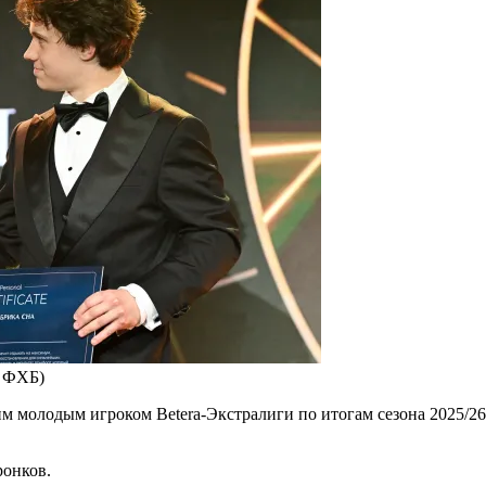
а ФХБ)
им молодым игроком Betera-Экстралиги по итогам сезона 2025/2
ронков.