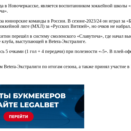
 в Новочеркасске, является воспитанником хоккейной школы «А
ча».
за юниорские команды в России. В сезоне-2023/24 он играл за «
оккейной лиге (МХЛ) за «Русских Витязей», но очков не набрал.
китин перешёл в систему смоленского «Славутича», где начал вы
 клуба, выступающей в Betera-Экстралиге.
ь 5 очками (1 гол + 4 передачи) при полезности «-5». В плей-о
Betera-Экстралиги по итогам сезона, а также принял участие в 