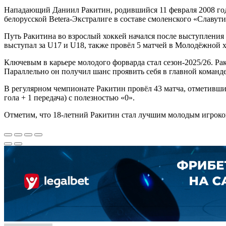
Нападающий Даниил Ракитин, родившийся 11 февраля 2008 года
белорусской Betera-Экстралиге в составе смоленского «Славути
Путь Ракитина во взрослый хоккей начался после выступления 
выступал за U17 и U18, также провёл 5 матчей в Молодёжной х
Ключевым в карьере молодого форварда стал сезон-2025/26. Ра
Параллельно он получил шанс проявить себя в главной команде
В регулярном чемпионате Ракитин провёл 43 матча, отметившис
гола + 1 передача) с полезностью «0».
Отметим, что 18-летний Ракитин стал лучшим молодым игроком 