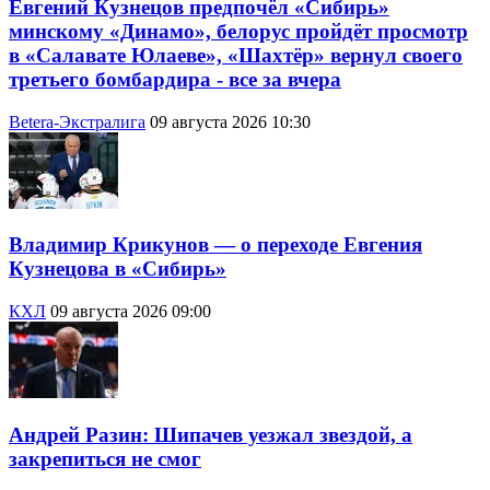
Евгений Кузнецов предпочёл «Сибирь»
минскому «Динамо», белорус пройдёт просмотр
в «Салавате Юлаеве», «Шахтёр» вернул своего
третьего бомбардира - все за вчера
Betera-Экстралига
09 августа 2026 10:30
Владимир Крикунов — о переходе Евгения
Кузнецова в «Сибирь»
КХЛ
09 августа 2026 09:00
Андрей Разин: Шипачев уезжал звездой, а
закрепиться не смог