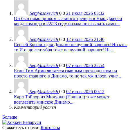
SergVashkevich
0
0
21 июля 2026 03:32
Он был помощником главного тренера в Нью-Джерси
когда команда в 22/23 году начала показывать самы...
SergVashkevich
0
0
12 июля 2026 21:46
Сергей Брылин для Динамо не лучший вариант! Но кто-
то И.о. до сентября тоже не лучший вариант! На...
SergVashkevich
0
0
07 июля 2026 22:54
Если Тим Арми является главным претендентом на
просто главного в Динамо, то не так уж плохо, учит...
SergVashkevich
0
0
02 июля 2026 00:12
Карл Тэйлор из Милуоки (Нэшвил) тоже может
возглавить минское Динамо....
Комментарий удален
Больше
Свяжитесь с нами:
Контакты