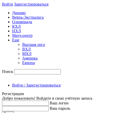
Войти
Зарегиcтрироваться
Динамо
Betera-Экстралига
Олимпиада
КХЛ
НХЛ
Матч-центр
Еще
Высшая лига
ВХЛ
МХЛ
Америка
Европа
Поиск
Войти / Зарегистрироваться
Регистрация
Добро пожаловать! Войдите в свою учётную запись
Ваш логин
Ваш пароль