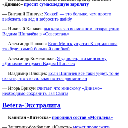
«Динамо»
просит сумасшедшую зарплату
— Виталий Пинчук:
Хоккей — это больше, чем просто
выбежать на лёд и забросить шайбу
— Николай Канаков
высказался о возможном возвращении
Вадима Шипачёва в «Северсталь»
— Александр Пашков:
Если Минск упустит Квартальнова,
это будет самой большой ошибкой
— Александр Кожевников:
Я удивлен, что минскому
«Динамо» не нужен Вадим Шипачев
— Владимир Плющев:
Если Шипачев всё-таки уйдёт, то не
сказать, что это сильная потеря для минчан
— Игорь Брикун
считает, что минскому «Динамо»
необходимо сохранить Тая Смита
Betera-Экстралига
— Капитан «Витебска»
пополнил состав «Могилева»
— Защитник-бомбардир «Юности»
может продолжить