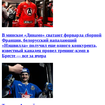
В минское «Динамо» сватают форварда сборной
Франции, белорусский нападающий
«Нэшвилла» получил еще одного конкурента,
известный канадец провел тренинг-кэмп в
Бресте — все за вчера