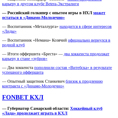
карьеру в другом клубе Betera-Экстралиги
— Российский голкипер с опытом игры в НХЛ
может
остаться в «Динамо-Молодечно»
— Воспитанник «Металлурга»
находится в сфере интересов
«Лиды»
— Воспитанник «Немана» Козячий
официально вернулся в
родной клуб
— Итоги оффершита «Бреста» —
два хоккеиста продолжат
карьеру в стане «зубров»
— Два хоккеиста
пополнили состав «Витебска» в результате
успешного оффершита
— Опытный защитник Станкевич
близок к продлению
контракта с «Динамо-Молодечно»
FONBET КХЛ
— Губернатор Самарской области:
Хоккейный клуб
«Лада» продолжает играть в КХЛ