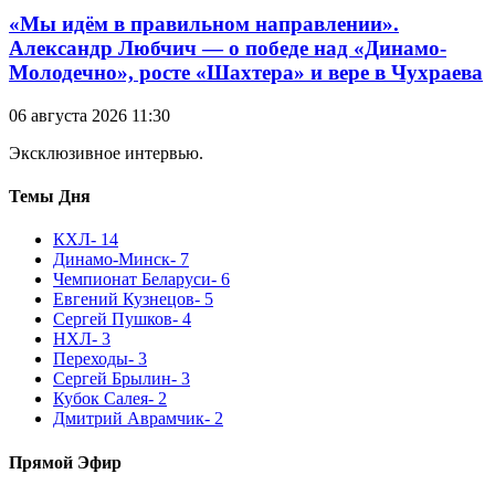
«Мы идём в правильном направлении».
Александр Любчич — о победе над «Динамо-
Молодечно», росте «Шахтера» и вере в Чухраева
06 августа 2026 11:30
Эксклюзивное интервью.
Темы Дня
КХЛ
- 14
Динамо-Минск
- 7
Чемпионат Беларуси
- 6
Евгений Кузнецов
- 5
Сергей Пушков
- 4
НХЛ
- 3
Переходы
- 3
Сергей Брылин
- 3
Кубок Салея
- 2
Дмитрий Аврамчик
- 2
Прямой Эфир