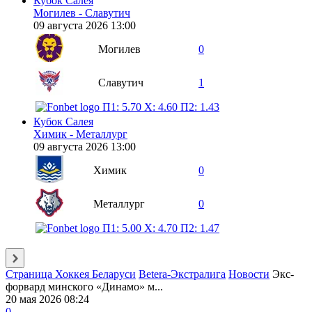
Кубок Салея
Могилев - Славутич
09 августа 2026 13:00
Могилев
0
Славутич
1
П1: 5.70
X: 4.60
П2: 1.43
Кубок Салея
Химик - Металлург
09 августа 2026 13:00
Химик
0
Металлург
0
П1: 5.00
X: 4.70
П2: 1.47
Страница Хоккея Беларуси
Betera-Экстралига
Новости
Экс-
форвард минского «Динамо» м...
20 мая 2026 08:24
0