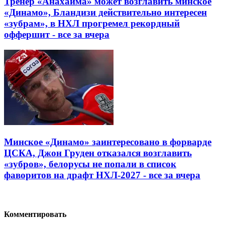
Тренер «Анахайма» может возглавить минское
«Динамо», Бландизи действительно интересен
«зубрам», в НХЛ прогремел рекордный
оффершит - все за вчера
Минское «Динамо» заинтересовано в форварде
ЦСКА, Джон Груден отказался возглавить
«зубров», белорусы не попали в список
фаворитов на драфт НХЛ-2027 - все за вчера
Комментировать