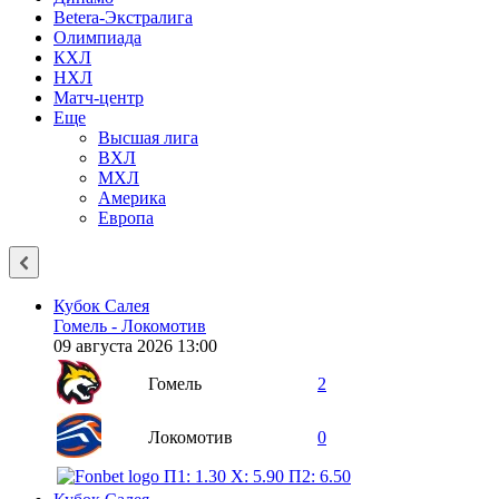
Betera-Экстралига
Олимпиада
КХЛ
НХЛ
Матч-центр
Еще
Высшая лига
ВХЛ
МХЛ
Америка
Европа
Кубок Салея
Гомель - Локомотив
09 августа 2026 13:00
Гомель
2
Локомотив
0
П1: 1.30
X: 5.90
П2: 6.50