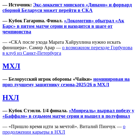
— Источник:
Экс-хоккеист минского «Динамо» и форвард
сборной Беларуси может перейти в СКА
— Кубок Гагарина. Финал.
«Локомотив» обыграл «Ак
Барс» в пятом матче серии и находится в шаге от
чемпионства
— «СКА после ухода Марата Хайруллина нужно искать
финишера». Самир Арар —
о возможном переходе Горбунова
в клуб из Санкт-Петербурга
МХЛ
— Белорусский игрок обороны «Чайки»
номинирован на
приз лучшему защитнику сезона-2025/26 в МХЛ
НХЛ
— Кубок Стэнли. 1/4 финала.
«Монреаль» вырвал победу у
«Баффало» в седьмом матче серии и вышел в полуфинал
— «Пришло время идти за мечтой». Виталий Пинчук —
о
продолжении карьеры в НХЛ