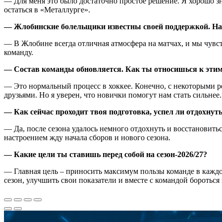
— Для меня это было достаточно простое решение. Я хорошо зн
остаться в «Металлурге».
— Жлобинские болельщики известны своей поддержкой. Наск
— В Жлобине всегда отличная атмосфера на матчах, и мы чувств
команду.
— Состав команды обновляется. Как ты относишься к эти
— Это нормальный процесс в хоккее. Конечно, с некоторыми ре
друзьями. Но я уверен, что новички помогут нам стать сильнее.
— Как сейчас проходит твоя подготовка, успел ли отдохнут
— Да, после сезона удалось немного отдохнуть и восстановить
настроением жду начала сборов и нового сезона.
— Какие цели ты ставишь перед собой на сезон-2026/27?
— Главная цель – приносить максимум пользы команде в каждо
сезон, улучшить свои показатели и вместе с командой боротьс