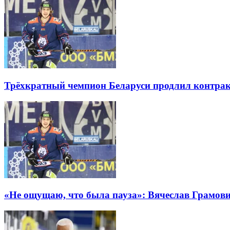
Трёхкратный чемпион Беларуси продлил контрак
«Не ощущаю, что была пауза»: Вячеслав Грамови