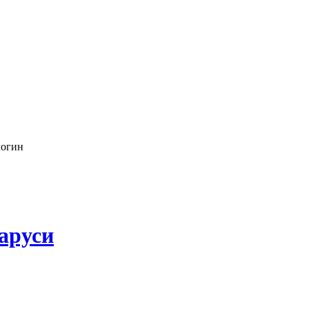
логин
аруси