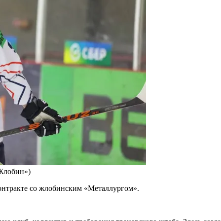
-Жлобин»)
контракте со жлобинским «Металлургом».