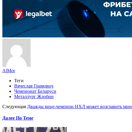
AlMor
Теги
Вячеслав Грамович
Чемпионат Беларуси
Металлург Жлобин
Следующая
Дважды вице-чемпион НХЛ может возглавить минск
Далее По Теме