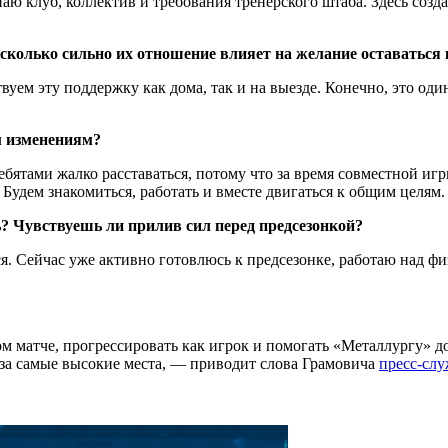
аю клуб, коллектив и требования тренерского штаба. Здесь созда
олько сильно их отношение влияет на желание оставаться в 
уем эту поддержку как дома, так и на выезде. Конечно, это один
м изменениям?
бятами жалко расставаться, потому что за время совместной игр
 Будем знакомиться, работать и вместе двигаться к общим целям.
ь? Чувствуешь ли прилив сил перед предсезонкой?
ся. Сейчас уже активно готовлюсь к предсезонке, работаю над 
м матче, прогрессировать как игрок и помогать «Металлургу» до
я за самые высокие места, — приводит слова Грамовича
пресс-сл