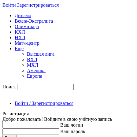
Войти
Зарегиcтрироваться
Динамо
Betera-Экстралига
Олимпиада
КХЛ
НХЛ
Матч-центр
Еще
Высшая лига
ВХЛ
МХЛ
Америка
Европа
Поиск
Войти / Зарегистрироваться
Регистрация
Добро пожаловать! Войдите в свою учётную запись
Ваш логин
Ваш пароль