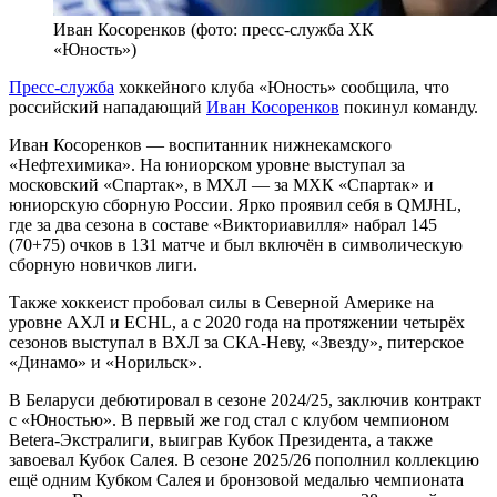
Иван Косоренков (фото: пресс-служба ХК
«Юность»)
Пресс-служба
хоккейного клуба «Юность» сообщила, что
российский нападающий
Иван Косоренков
покинул команду.
Иван Косоренков — воспитанник нижнекамского
«Нефтехимика». На юниорском уровне выступал за
московский «Спартак», в МХЛ — за МХК «Спартак» и
юниорскую сборную России. Ярко проявил себя в QMJHL,
где за два сезона в составе «Викториавилля» набрал 145
(70+75) очков в 131 матче и был включён в символическую
сборную новичков лиги.
Также хоккеист пробовал силы в Северной Америке на
уровне АХЛ и ECHL, а с 2020 года на протяжении четырёх
сезонов выступал в ВХЛ за СКА-Неву, «Звезду», питерское
«Динамо» и «Норильск».
В Беларуси дебютировал в сезоне 2024/25, заключив контракт
с «Юностью». В первый же год стал с клубом чемпионом
Betera-Экстралиги, выиграв Кубок Президента, а также
завоевал Кубок Салея. В сезоне 2025/26 пополнил коллекцию
ещё одним Кубком Салея и бронзовой медалью чемпионата