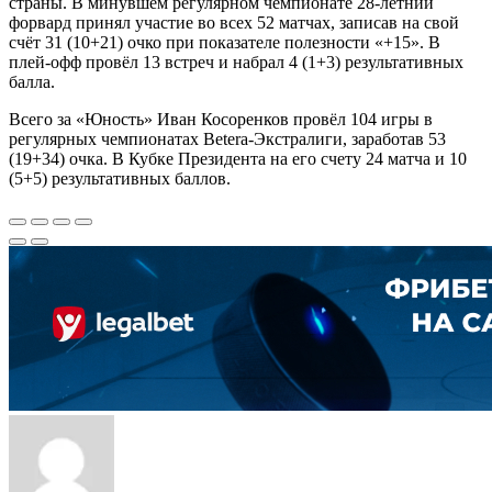
страны. В минувшем регулярном чемпионате 28-летний
форвард принял участие во всех 52 матчах, записав на свой
счёт 31 (10+21) очко при показателе полезности «+15». В
плей-офф провёл 13 встреч и набрал 4 (1+3) результативных
балла.
Всего за «Юность» Иван Косоренков провёл 104 игры в
регулярных чемпионатах Betera-Экстралиги, заработав 53
(19+34) очка. В Кубке Президента на его счету 24 матча и 10
(5+5) результативных баллов.