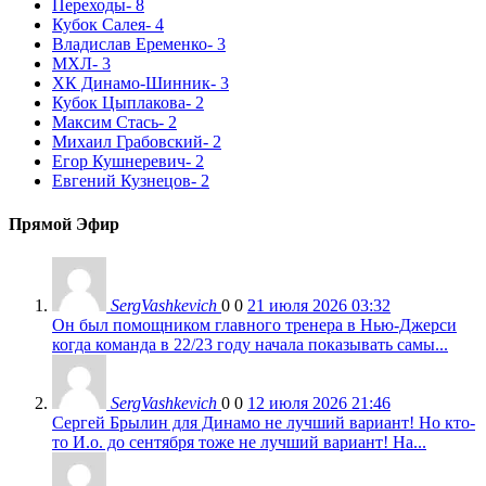
Переходы
- 8
Кубок Салея
- 4
Владислав Еременко
- 3
МХЛ
- 3
ХК Динамо-Шинник
- 3
Кубок Цыплакова
- 2
Максим Стась
- 2
Михаил Грабовский
- 2
Егор Кушнеревич
- 2
Евгений Кузнецов
- 2
Прямой Эфир
SergVashkevich
0
0
21 июля 2026 03:32
Он был помощником главного тренера в Нью-Джерси
когда команда в 22/23 году начала показывать самы...
SergVashkevich
0
0
12 июля 2026 21:46
Сергей Брылин для Динамо не лучший вариант! Но кто-
то И.о. до сентября тоже не лучший вариант! На...