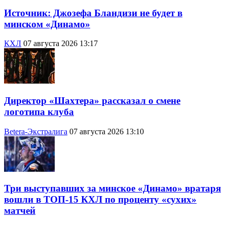
Источник: Джозефа Бландизи не будет в
минском «Динамо»
КХЛ
07 августа 2026 13:17
Директор «Шахтера» рассказал о смене
логотипа клуба
Betera-Экстралига
07 августа 2026 13:10
Три выступавших за минское «Динамо» вратаря
вошли в ТОП-15 КХЛ по проценту «сухих»
матчей