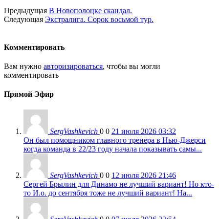
Предыдущая
В Новополоцке скандал.
Следующая
Экстралига. Сорок восьмой тур.
Комментировать
Вам нужно
авторизироваться
, чтобы вы могли
комментировать
Прямой Эфир
SergVashkevich
0
0
21 июля 2026 03:32
Он был помощником главного тренера в Нью-Джерси
когда команда в 22/23 году начала показывать самы...
SergVashkevich
0
0
12 июля 2026 21:46
Сергей Брылин для Динамо не лучший вариант! Но кто-
то И.о. до сентября тоже не лучший вариант! На...