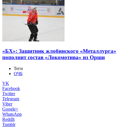
«БХ»: Защитник жлобинского «Металлурга»
пополнит состав «Локомотива» из Орши
Теги
ОЧБ
VK
Facebook
Twitter
Telegram
Viber
Google+
WhatsApp
ReddIt
Tumblr