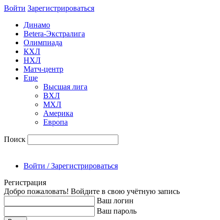
Войти
Зарегиcтрироваться
Динамо
Betera-Экстралига
Олимпиада
КХЛ
НХЛ
Матч-центр
Еще
Высшая лига
ВХЛ
МХЛ
Америка
Европа
Поиск
Войти / Зарегистрироваться
Регистрация
Добро пожаловать! Войдите в свою учётную запись
Ваш логин
Ваш пароль