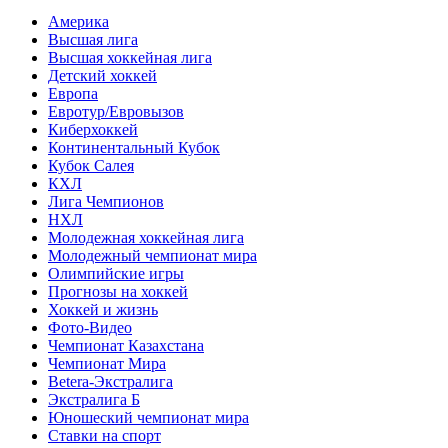
Америка
Высшая лига
Высшая хоккейная лига
Детский хоккей
Европа
Евротур/Евровызов
Киберхоккей
Континентальный Кубок
Кубок Салея
КХЛ
Лига Чемпионов
НХЛ
Молодежная хоккейная лига
Молодежный чемпионат мира
Олимпийские игры
Прогнозы на хоккей
Хоккей и жизнь
Фото-Видео
Чемпионат Казахстана
Чемпионат Мира
Betera-Экстралига
Экстралига Б
Юношеский чемпионат мира
Ставки на спорт