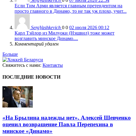
SergVashkevich
0
0
07 июля 2026 22:54
Если Тим Арми является главным претендентом на
просто главного в Динамо, то не так уж плохо, учит...
SergVashkevich
0
0
02 июля 2026 00:12
Карл Тэйлор из Милуоки (Нэшвил) тоже может
возглавить минское Динамо....
Комментарий удален
Больше
Свяжитесь с нами:
Контакты
ПОСЛЕДНИЕ НОВОСТИ
«На Брылина надежды нет». Алексей Шевченко
оценил возвращение Павла Перепехина в
минское «Динамо»