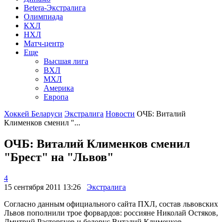
Betera-Экстралига
Олимпиада
КХЛ
НХЛ
Матч-центр
Еще
Высшая лига
ВХЛ
МХЛ
Америка
Европа
Хоккей Беларуси
Экстралига
Новости
ОЧБ: Виталий
Клименков сменил "...
ОЧБ: Виталий Клименков сменил
"Брест" на "Львов"
4
15 сентября 2011 13:26
Экстралига
Согласно данным официального сайта ПХЛ, состав львовских
Львов пополнили трое форвардов: россияне Николай Остяков,
Дмитрий Расторгуев и белорус Виталий Клименков.