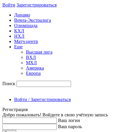
Войти
Зарегиcтрироваться
Динамо
Betera-Экстралига
Олимпиада
КХЛ
НХЛ
Матч-центр
Еще
Высшая лига
ВХЛ
МХЛ
Америка
Европа
Поиск
Войти / Зарегистрироваться
Регистрация
Добро пожаловать! Войдите в свою учётную запись
Ваш логин
Ваш пароль