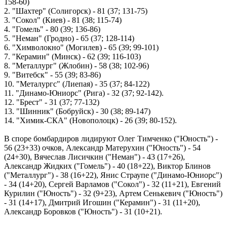
158-60)
2. "Шахтер" (Солигорск) - 81 (37; 131-75)
3. "Сокол" (Киев) - 81 (38; 115-74)
4. "Гомель" - 80 (39; 136-86)
5. "Неман" (Гродно) - 65 (37; 128-114)
6. "Химволокно" (Могилев) - 65 (39; 99-101)
7. "Керамин" (Минск) - 62 (39; 116-103)
8. "Металлург" (Жлобин) - 58 (38; 102-96)
9. "Витебск" - 55 (39; 83-86)
10. "Металургс" (Лиепая) - 35 (37; 84-122)
11. "Динамо-Юниорс" (Рига) - 32 (37; 92-142).
12. "Брест" - 31 (37; 77-132)
13. "Шинник" (Бобруйск) - 30 (38; 89-147)
14. "Химик-СКА" (Новополоцк) - 26 (39; 80-152).
В споре бомбардиров лидируют Олег Тимченко ("Юность") -
56 (23+33) очков, Александр Матерухин ("Юность") - 54
(24+30), Вячеслав Лисичкин ("Неман") - 43 (17+26),
Александр Жидких ("Гомель") - 40 (18+22), Виктор Блинов
("Металлург") - 38 (16+22), Янис Страупе ("Динамо-Юниорс")
- 34 (14+20), Сергей Варламов ("Сокол") - 32 (11+21), Евгений
Курилин ("Юность") - 32 (9+23), Артем Сенькевич ("Юность")
- 31 (14+17), Дмитрий Игошин ("Керамин") - 31 (11+20),
Александр Боровков ("Юность") - 31 (10+21).