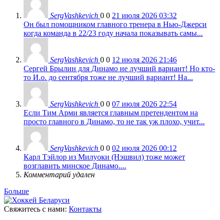
SergVashkevich
0
0
21 июля 2026 03:32
Он был помощником главного тренера в Нью-Джерси
когда команда в 22/23 году начала показывать самы...
SergVashkevich
0
0
12 июля 2026 21:46
Сергей Брылин для Динамо не лучший вариант! Но кто-
то И.о. до сентября тоже не лучший вариант! На...
SergVashkevich
0
0
07 июля 2026 22:54
Если Тим Арми является главным претендентом на
просто главного в Динамо, то не так уж плохо, учит...
SergVashkevich
0
0
02 июля 2026 00:12
Карл Тэйлор из Милуоки (Нэшвил) тоже может
возглавить минское Динамо....
Комментарий удален
Больше
Свяжитесь с нами:
Контакты