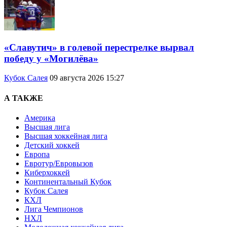
«Славутич» в голевой перестрелке вырвал
победу у «Могилёва»
Кубок Салея
09 августа 2026 15:27
А ТАКЖЕ
Америка
Высшая лига
Высшая хоккейная лига
Детский хоккей
Европа
Евротур/Евровызов
Киберхоккей
Континентальный Кубок
Кубок Салея
КХЛ
Лига Чемпионов
НХЛ