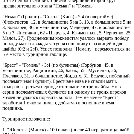
итоге непростыми викториями завершили второй круг
предварительного этапа "Неман" и "Гомель".
"Неман" (Гродно) - "Сокол" (Киев) - 5:4 (в овертайме)
(Феоктистов, 12, в большинстве 5 на 3, 13, в большинстве 5 на
3, Бондарев, 36, в меньшинстве, Медведев, 47, в большинстве
5 на 3, Лисичкин, 62 - Цыруль, 4, Климентьев, 5, Черненко, 25,
Малов, 27). Гродненским хоккеистам удалось вырвать победу,
по ходу матча дважды уступая сопернику с разницей в две
шайбы (0:2 и 2:4). Успех позволил "Неману" переместиться на
5-е место в турнирной таблице.
"Брест" - "Гомель" - 3:4 (по буллитам) (Горбунов, 45, в
меньшинстве, Ращинский, 46, Бабак, 55 - Мусиенко, 26,
Пчеляков, 31, в большинстве, Жидких, 31, Есаулов, победный
послематчевый буллит). Брестчане едва не спасли матч,
отыграв в третьем периоде отставание в три шайбы. Но в
серии послематчевых буллитов ни одному из троих игроков
хозяев не удалось поразить ворота. Тем не менее "Брест"
заработал 1 очко за ничью, добытую в основное время
поединка.
Турнирное положение:
1. "Юность" (Минск) - 100 очков (после 40 игр; разница шайб