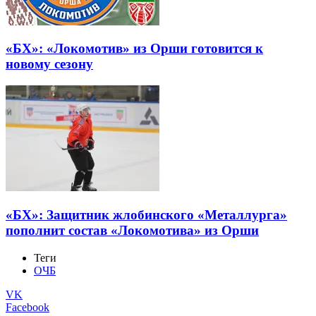
«БХ»: «Локомотив» из Орши готовится к
новому сезону
«БХ»: Защитник жлобинского «Металлурга»
пополнит состав «Локомотива» из Орши
Теги
ОЧБ
VK
Facebook