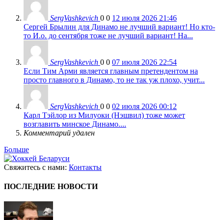
SergVashkevich
0
0
12 июля 2026 21:46
Сергей Брылин для Динамо не лучший вариант! Но кто-
то И.о. до сентября тоже не лучший вариант! На...
SergVashkevich
0
0
07 июля 2026 22:54
Если Тим Арми является главным претендентом на
просто главного в Динамо, то не так уж плохо, учит...
SergVashkevich
0
0
02 июля 2026 00:12
Карл Тэйлор из Милуоки (Нэшвил) тоже может
возглавить минское Динамо....
Комментарий удален
Больше
Свяжитесь с нами:
Контакты
ПОСЛЕДНИЕ НОВОСТИ