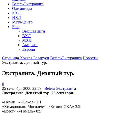
Betera-Экстралига
Олимпиада
КХЛ
НХЛ
Матч-центр
Еще
Высшая лига
ВХЛ
МХЛ
Америка
Европа
Страница Хоккея Беларуси
Betera-Экстралига
Новости
Экстралига. Девятый тур.
Экстралига. Девятый тур.
0
25 сентября 2006 22:58
Betera-Экстралига
Экстралига. Девятый тур. 25 сентября.
«Неман» - «Сокол» 2:1
«Химволокно-Могилев» - «Химик-СКА» 3:5
«Брест» - «Гомель» 0:5