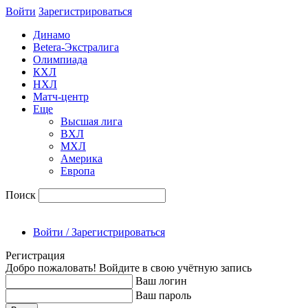
Войти
Зарегиcтрироваться
Динамо
Betera-Экстралига
Олимпиада
КХЛ
НХЛ
Матч-центр
Еще
Высшая лига
ВХЛ
МХЛ
Америка
Европа
Поиск
Войти / Зарегистрироваться
Регистрация
Добро пожаловать! Войдите в свою учётную запись
Ваш логин
Ваш пароль