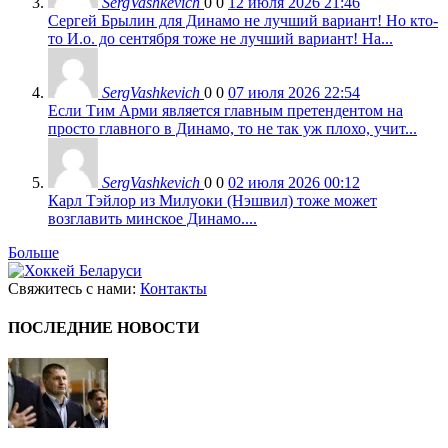
SergVashkevich
0
0
12 июля 2026 21:46
Сергей Брылин для Динамо не лучший вариант! Но кто-
то И.о. до сентября тоже не лучший вариант! На...
SergVashkevich
0
0
07 июля 2026 22:54
Если Тим Арми является главным претендентом на
просто главного в Динамо, то не так уж плохо, учит...
SergVashkevich
0
0
02 июля 2026 00:12
Карл Тэйлор из Милуоки (Нэшвил) тоже может
возглавить минское Динамо....
Больше
Свяжитесь с нами:
Контакты
ПОСЛЕДНИЕ НОВОСТИ