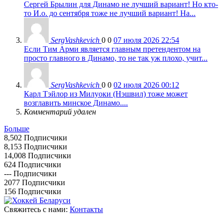
Сергей Брылин для Динамо не лучший вариант! Но кто-
то И.о. до сентября тоже не лучший вариант! На...
SergVashkevich
0
0
07 июля 2026 22:54
Если Тим Арми является главным претендентом на
просто главного в Динамо, то не так уж плохо, учит...
SergVashkevich
0
0
02 июля 2026 00:12
Карл Тэйлор из Милуоки (Нэшвил) тоже может
возглавить минское Динамо....
Комментарий удален
Больше
8,502
Подписчики
8,153
Подписчики
14,008
Подписчики
624
Подписчики
---
Подписчики
2077
Подписчики
156
Подписчики
Свяжитесь с нами:
Контакты