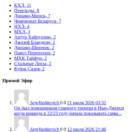
КХЛ
- 11
Переходы
- 8
Динамо-Минск
- 7
Чемпионат Беларуси
- 7
НХЛ
- 4
МХЛ
- 3
Артур Хайруллин
- 2
Джозеф Бландизи
- 2
Динамо-Шинник
- 2
Павел Перепехин
- 2
МХК Тайфун
- 2
Стальные Лисы
- 2
Кубок Салея
- 2
Прямой Эфир
SergVashkevich
0
0
21 июля 2026 03:32
Он был помощником главного тренера в Нью-Джерси
когда команда в 22/23 году начала показывать самы...
SergVashkevich
0
0
12 июля 2026 21:46