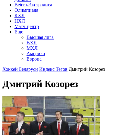
Betera-Экстралига
Олимпиада
КХЛ
НХЛ
Матч-центр
Еще
Высшая лига
ВХЛ
МХЛ
Америка
Европа
Хоккей Беларуси
Индекс Тегов
Дмитрий Козорез
Дмитрий Козорез