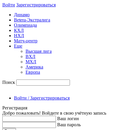
Войти
Зарегиcтрироваться
Динамо
Betera-Экстралига
Олимпиада
КХЛ
НХЛ
Матч-центр
Еще
Высшая лига
ВХЛ
МХЛ
Америка
Европа
Поиск
Войти / Зарегистрироваться
Регистрация
Добро пожаловать! Войдите в свою учётную запись
Ваш логин
Ваш пароль