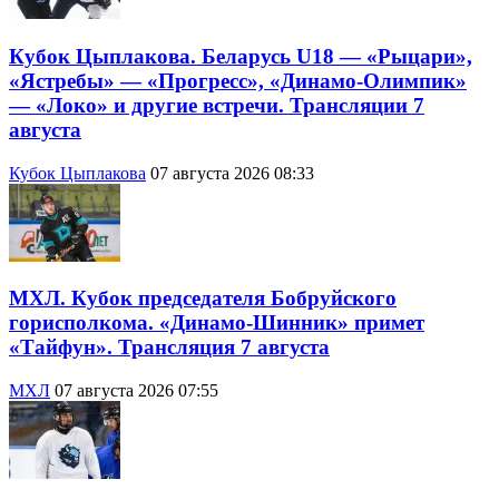
Кубок Цыплакова. Беларусь U18 — «Рыцари»,
«Ястребы» — «Прогресс», «Динамо-Олимпик»
— «Локо» и другие встречи. Трансляции 7
августа
Кубок Цыплакова
07 августа 2026 08:33
МХЛ. Кубок председателя Бобруйского
горисполкома. «Динамо-Шинник» примет
«Тайфун». Трансляция 7 августа
МХЛ
07 августа 2026 07:55