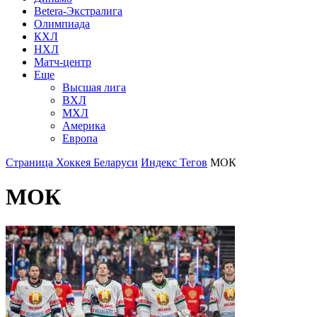
Betera-Экстралига
Олимпиада
КХЛ
НХЛ
Матч-центр
Еще
Высшая лига
ВХЛ
МХЛ
Америка
Европа
Страница Хоккея Беларуси
Индекс Тегов
МОК
МОК