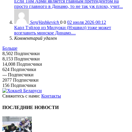
Если Тим Арми является главным претендентом на
просто главного в Динамо, то не так уж плохо, учит...
SergVashkevich
0
0
02 июля 2026 00:12
Карл Тэйлор из Милуоки (Нэшвил) тоже может
возглавить минское Динамо....
Комментарий удален
Больше
8,502
Подписчики
8,153
Подписчики
14,008
Подписчики
624
Подписчики
---
Подписчики
2077
Подписчики
156
Подписчики
Свяжитесь с нами:
Контакты
ПОСЛЕДНИЕ НОВОСТИ