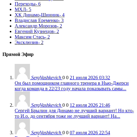
Переходы
- 6
МХЛ
- 5
ХК Динамо-Шинник
- 4
Владислав Еременко
- 3
Александр Морозов
- 2
Евгений Кузнецов
- 2
Максим Стась
- 2
Эксклюзив
- 2
Прямой Эфир
SergVashkevich
0
0
21 июля 2026 03:32
Он был помощником главного тренера в Нью-Джерси
когда команда в 22/23 году начала показывать самы...
SergVashkevich
0
0
12 июля 2026 21:46
Сергей Брылин для Динамо не лучший вариант! Но кто-
то И.о. до сентября тоже не лучший вариант! На...
SergVashkevich
0
0
07 июля 2026 22:54