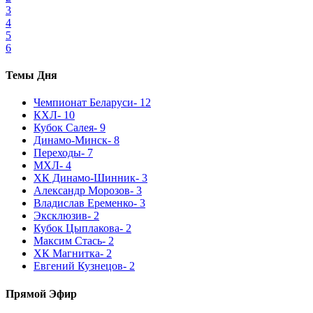
3
4
5
6
Темы Дня
Чемпионат Беларуси
- 12
КХЛ
- 10
Кубок Салея
- 9
Динамо-Минск
- 8
Переходы
- 7
МХЛ
- 4
ХК Динамо-Шинник
- 3
Александр Морозов
- 3
Владислав Еременко
- 3
Эксклюзив
- 2
Кубок Цыплакова
- 2
Максим Стась
- 2
ХК Магнитка
- 2
Евгений Кузнецов
- 2
Прямой Эфир