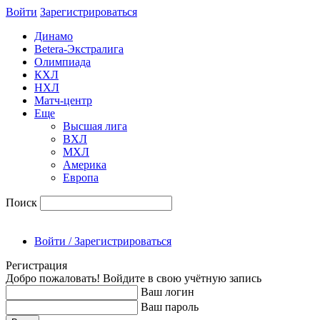
Войти
Зарегиcтрироваться
Динамо
Betera-Экстралига
Олимпиада
КХЛ
НХЛ
Матч-центр
Еще
Высшая лига
ВХЛ
МХЛ
Америка
Европа
Поиск
Войти / Зарегистрироваться
Регистрация
Добро пожаловать! Войдите в свою учётную запись
Ваш логин
Ваш пароль