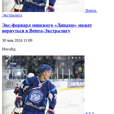
Betera-
Экстралига
Экс-форвард минского «Динамо» может
вернуться в Betera-Экстралигу
30 мая 2024 11:09
Инсайд.
КХЛ