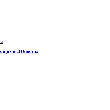
га
дающими «Юности»