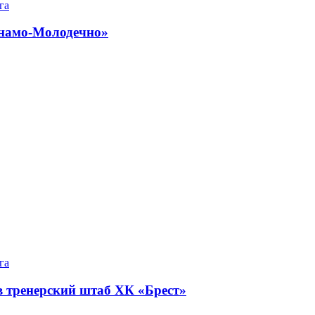
га
инамо-Молодечно»
га
в тренерский штаб ХК «Брест»