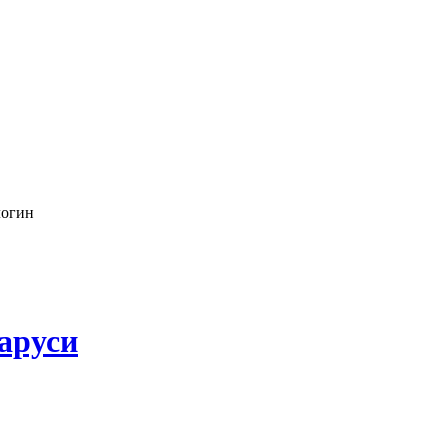
логин
аруси