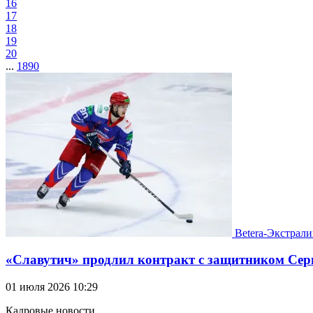
16
17
18
19
20
...
1890
Betera-Экстрали
«Славутич» продлил контракт с защитником Сер
01 июля 2026 10:29
Кадровые новости.