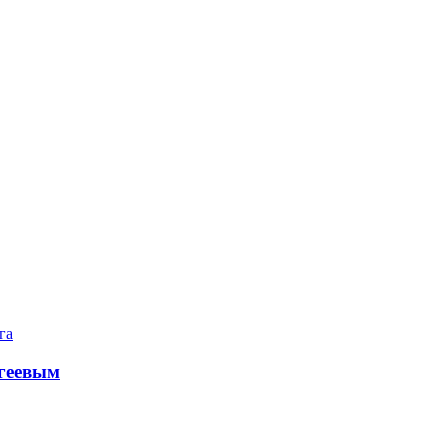
га
геевым