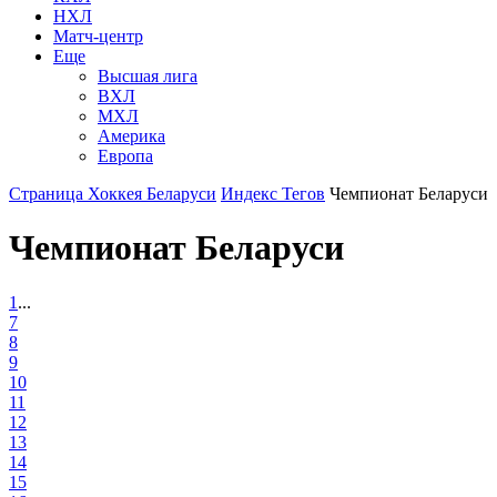
НХЛ
Матч-центр
Еще
Высшая лига
ВХЛ
МХЛ
Америка
Европа
Страница Хоккея Беларуси
Индекс Тегов
Чемпионат Беларуси
Чемпионат Беларуси
1
...
7
8
9
10
11
12
13
14
15