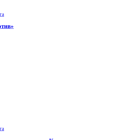
га
отив»
га