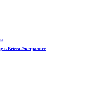
га
 в Betera-Экстралиге