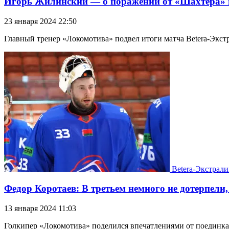
Игорь Жилинский — о поражении от «Шахтера» и
23 января 2024 22:50
Главный тренер «Локомотива» подвел итоги матча Betera-Экстр
Betera-Экстрали
Федор Коротаев: В третьем немного не дотерпели
13 января 2024 11:03
Голкипер «Локомотива» поделился впечатлениями от поединка с