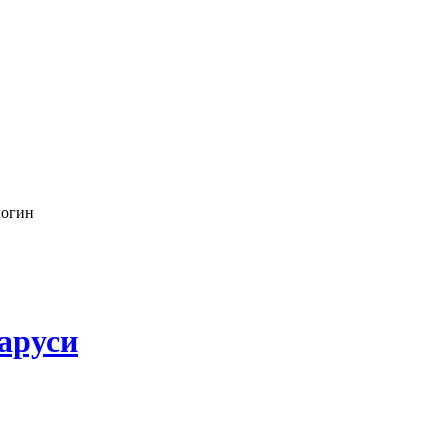
логин
аруси