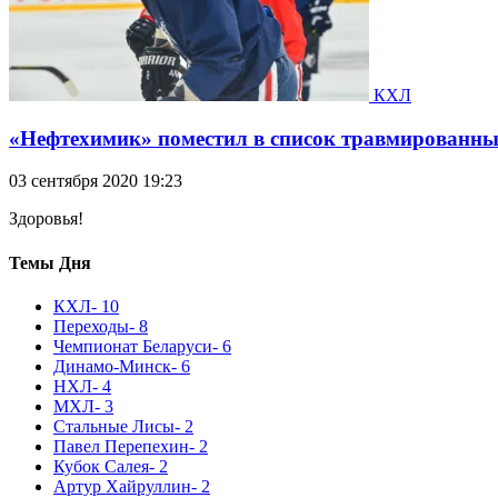
КХЛ
«Нефтехимик» поместил в список травмированных 
03 сентября 2020 19:23
Здоровья!
Темы Дня
КХЛ
- 10
Переходы
- 8
Чемпионат Беларуси
- 6
Динамо-Минск
- 6
НХЛ
- 4
МХЛ
- 3
Стальные Лисы
- 2
Павел Перепехин
- 2
Кубок Салея
- 2
Артур Хайруллин
- 2