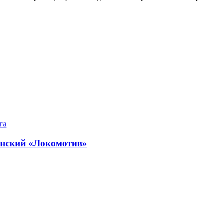
га
анский «Локомотив»