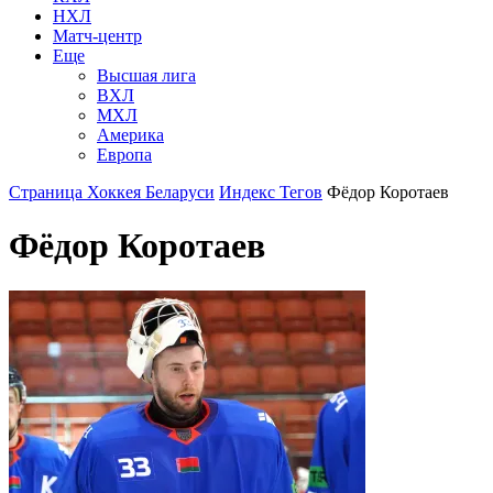
НХЛ
Матч-центр
Еще
Высшая лига
ВХЛ
МХЛ
Америка
Европа
Страница Хоккея Беларуси
Индекс Тегов
Фёдор Коротаев
Фёдор Коротаев