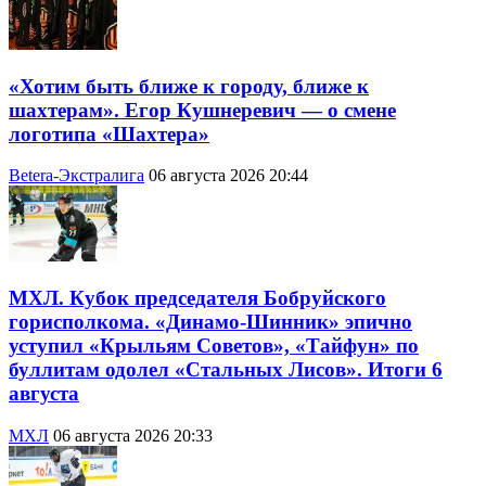
«Хотим быть ближе к городу, ближе к
шахтерам». Егор Кушнеревич — о смене
логотипа «Шахтера»
Betera-Экстралига
06 августа 2026 20:44
МХЛ. Кубок председателя Бобруйского
горисполкома. «Динамо-Шинник» эпично
уступил «Крыльям Советов», «Тайфун» по
буллитам одолел «Стальных Лисов». Итоги 6
августа
МХЛ
06 августа 2026 20:33