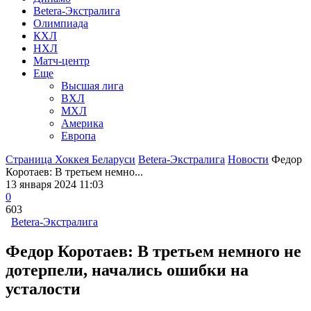
Betera-Экстралига
Олимпиада
КХЛ
НХЛ
Матч-центр
Еще
Высшая лига
ВХЛ
МХЛ
Америка
Европа
Страница Хоккея Беларуси
Betera-Экстралига
Новости
Федор
Коротаев: В третьем немно...
13 января 2024 11:03
0
603
Betera-Экстралига
Федор Коротаев: В третьем немного не
дотерпели, начались ошибки на
усталости