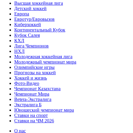
Высшая хоккейная лига
Детский хоккей
Европа
Евротур/Евровызов
Киберхоккей
Континентальный Кубок
Кубок Салея
КХЛ
Лига Чемпионов
НХЛ
Молодежная хоккейная лига
Молодежный чемпионат мира
Олимпийские игры
Прогнозы на хоккей
Хоккей и жизнь
Фото-Видео
Чемпионат Казахстана
Чемпионат Мира
Betera-Экстралига
Экстралига Б
Юношеский чемпионат мира
Ставки на спорт
Ставки на ЧМ 2026
О нас