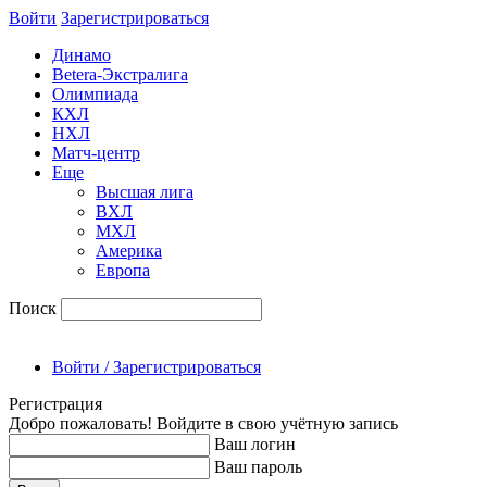
Войти
Зарегиcтрироваться
Динамо
Betera-Экстралига
Олимпиада
КХЛ
НХЛ
Матч-центр
Еще
Высшая лига
ВХЛ
МХЛ
Америка
Европа
Поиск
Войти / Зарегистрироваться
Регистрация
Добро пожаловать! Войдите в свою учётную запись
Ваш логин
Ваш пароль