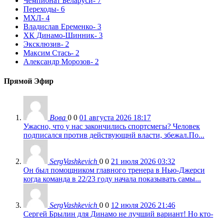
Чемпионат Беларуси
- 7
Переходы
- 6
МХЛ
- 4
Владислав Еременко
- 3
ХК Динамо-Шинник
- 3
Эксклюзив
- 2
Максим Стась
- 2
Александр Морозов
- 2
Прямой Эфир
Вова
0
0
01 августа 2026 18:17
Ужасно, что у нас закончились спортсмегы? Человек
подписался против действующнй власти, збежал.По...
SergVashkevich
0
0
21 июля 2026 03:32
Он был помощником главного тренера в Нью-Джерси
когда команда в 22/23 году начала показывать самы...
SergVashkevich
0
0
12 июля 2026 21:46
Сергей Брылин для Динамо не лучший вариант! Но кто-