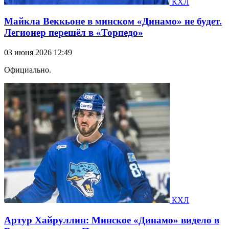
КХЛ
Майкла Веккьоне в минском «Динамо» не будет.
Легионер перешёл в «Торпедо»
03 июня 2026 12:49
Официально.
КХЛ
Артур Хайруллин: Минское «Динамо» видело в