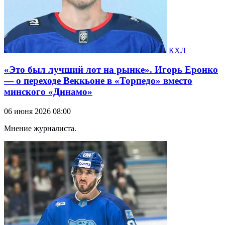
КХЛ
«Это был лучший лот на рынке». Игорь Еронко
— о переходе Веккьоне в «Торпедо» вместо
минского «Динамо»
06 июня 2026 08:00
Мнение журналиста.