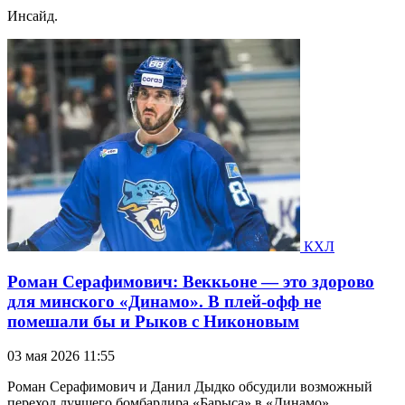
Инсайд.
КХЛ
Роман Серафимович: Веккьоне — это здорово
для минского «Динамо». В плей-офф не
помешали бы и Рыков с Никоновым
03 мая 2026 11:55
Роман Серафимович и Данил Дыдко обсудили возможный
переход лучшего бомбардира «Барыса» в «Динамо».