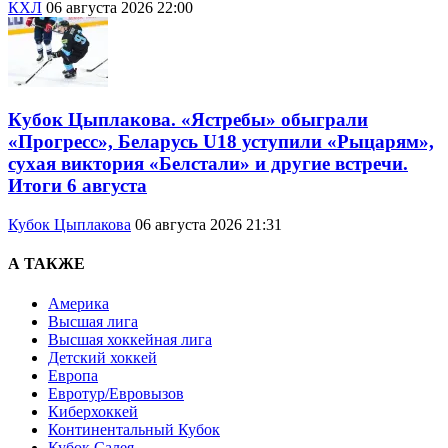
КХЛ
06 августа 2026 22:00
Кубок Цыплакова. «Ястребы» обыграли
«Прогресс», Беларусь U18 уступили «Рыцарям»,
сухая виктория «Белстали» и другие встречи.
Итоги 6 августа
Кубок Цыплакова
06 августа 2026 21:31
А ТАКЖЕ
Америка
Высшая лига
Высшая хоккейная лига
Детский хоккей
Европа
Евротур/Евровызов
Киберхоккей
Континентальный Кубок
Кубок Салея