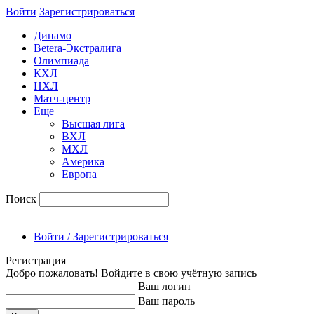
Войти
Зарегиcтрироваться
Динамо
Betera-Экстралига
Олимпиада
КХЛ
НХЛ
Матч-центр
Еще
Высшая лига
ВХЛ
МХЛ
Америка
Европа
Поиск
Войти / Зарегистрироваться
Регистрация
Добро пожаловать! Войдите в свою учётную запись
Ваш логин
Ваш пароль