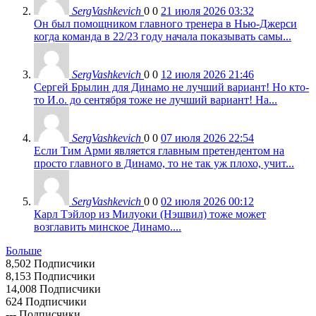
SergVashkevich
0
0
21 июля 2026 03:32
Он был помощником главного тренера в Нью-Джерси
когда команда в 22/23 году начала показывать самы...
SergVashkevich
0
0
12 июля 2026 21:46
Сергей Брылин для Динамо не лучший вариант! Но кто-
то И.о. до сентября тоже не лучший вариант! На...
SergVashkevich
0
0
07 июля 2026 22:54
Если Тим Арми является главным претендентом на
просто главного в Динамо, то не так уж плохо, учит...
SergVashkevich
0
0
02 июля 2026 00:12
Карл Тэйлор из Милуоки (Нэшвил) тоже может
возглавить минское Динамо....
Больше
8,502
Подписчики
8,153
Подписчики
14,008
Подписчики
624
Подписчики
---
Подписчики