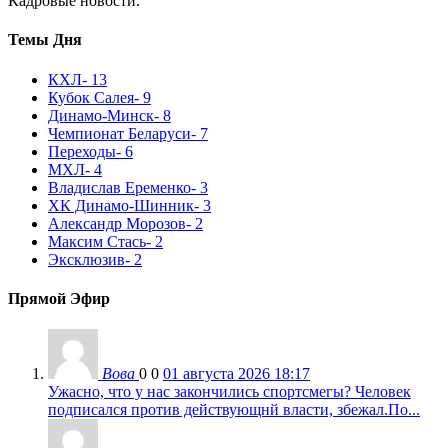
Кадровые новости.
Темы Дня
КХЛ
- 13
Кубок Салея
- 9
Динамо-Минск
- 8
Чемпионат Беларуси
- 7
Переходы
- 6
МХЛ
- 4
Владислав Еременко
- 3
ХК Динамо-Шинник
- 3
Александр Морозов
- 2
Максим Стась
- 2
Эксклюзив
- 2
Прямой Эфир
Вова
0
0
01 августа 2026 18:17
Ужасно, что у нас закончились спортсмегы? Человек
подписался против действующнй власти, збежал.По...