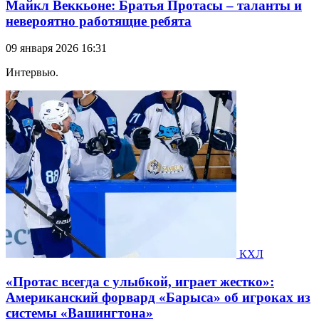
Майкл Веккьоне: Братья Протасы – таланты и
невероятно работящие ребята
09 января 2026 16:31
Интервью.
КХЛ
«Протас всегда с улыбкой, играет жестко»:
Американский форвард «Барыса» об игроках из
системы «Вашингтона»