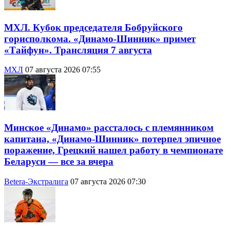
МХЛ. Кубок председателя Бобруйского
горисполкома. «Динамо-Шинник» примет
«Тайфун». Трансляция 7 августа
МХЛ
07 августа 2026 07:55
Минское «Динамо» рассталось с племянником
капитана, «Динамо-Шинник» потерпел эпичное
поражение, Грецкий нашел работу в чемпионате
Беларуси — все за вчера
Betera-Экстралига
07 августа 2026 07:30