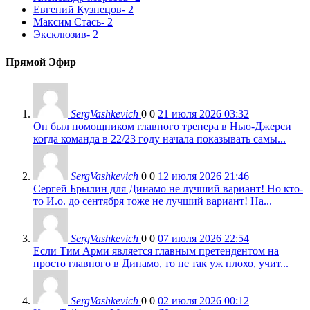
Евгений Кузнецов
- 2
Максим Стась
- 2
Эксклюзив
- 2
Прямой Эфир
SergVashkevich
0
0
21 июля 2026 03:32
Он был помощником главного тренера в Нью-Джерси
когда команда в 22/23 году начала показывать самы...
SergVashkevich
0
0
12 июля 2026 21:46
Сергей Брылин для Динамо не лучший вариант! Но кто-
то И.о. до сентября тоже не лучший вариант! На...
SergVashkevich
0
0
07 июля 2026 22:54
Если Тим Арми является главным претендентом на
просто главного в Динамо, то не так уж плохо, учит...
SergVashkevich
0
0
02 июля 2026 00:12