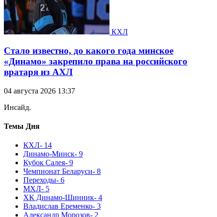
КХЛ
Стало известно, до какого года минское
«Динамо» закрепило права на российского
вратаря из АХЛ
04 августа 2026 13:37
Инсайд.
Темы Дня
КХЛ
- 14
Динамо-Минск
- 9
Кубок Салея
- 9
Чемпионат Беларуси
- 8
Переходы
- 6
МХЛ
- 5
ХК Динамо-Шинник
- 4
Владислав Еременко
- 3
Александр Морозов
- 2