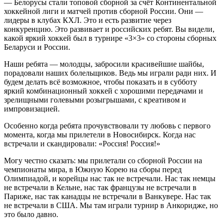
— Белорусы стали топовой сборной за счёт Континентальной
хоккейной лиги и матчей против сборной России. Они —
лидеры в клубах КХЛ. Это и есть развитие через
конкуренцию. Это развивает и российских ребят. Вы видели,
какой яркий хоккей был в турнире «3×3» со стороны сборных
Беларуси и России.
Наши ребята — молодцы, забросили красивейшие шайбы,
порадовали наших болельщиков. Ведь мы играли ради них. И
будем делать всё возможное, чтобы показать и в субботу
яркий комбинационный хоккей с хорошими передачами и
зрелищными голевыми розыгрышами, с креативом и
импровизацией.
Особенно когда ребята прочувствовали ту любовь с первого
момента, когда мы прилетели в Новосибирск. Когда нас
встречали и скандировали: «Россия! Россия!»
Могу честно сказать: мы прилетали со сборной России на
чемпионаты мира, в Южную Корею на сборы перед
Олимпиадой, и корейцы нас так не встречали. Нас так немцы
не встречали в Кельне, нас так французы не встречали в
Париже, нас так канадцы не встречали в Ванкувере. Нас так
не встречали в США. Мы там играли турнир в Анкоридже, но
это было давно.