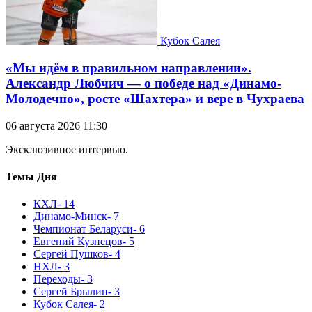
Кубок Салея
«Мы идём в правильном направлении».
Александр Любчич — о победе над «Динамо-
Молодечно», росте «Шахтера» и вере в Чухраева
06 августа 2026 11:30
Эксклюзивное интервью.
Темы Дня
КХЛ
- 14
Динамо-Минск
- 7
Чемпионат Беларуси
- 6
Евгений Кузнецов
- 5
Сергей Пушков
- 4
НХЛ
- 3
Переходы
- 3
Сергей Брылин
- 3
Кубок Салея
- 2