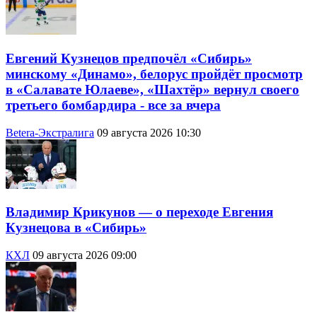
Евгений Кузнецов предпочёл «Сибирь»
минскому «Динамо», белорус пройдёт просмотр
в «Салавате Юлаеве», «Шахтёр» вернул своего
третьего бомбардира - все за вчера
Betera-Экстралига
09 августа 2026 10:30
Владимир Крикунов — о переходе Евгения
Кузнецова в «Сибирь»
КХЛ
09 августа 2026 09:00