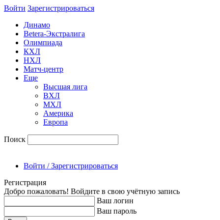
Войти
Зарегиcтрироваться
Динамо
Betera-Экстралига
Олимпиада
КХЛ
НХЛ
Матч-центр
Еще
Высшая лига
ВХЛ
МХЛ
Америка
Европа
Поиск
Войти / Зарегистрироваться
Регистрация
Добро пожаловать! Войдите в свою учётную запись
Ваш логин
Ваш пароль