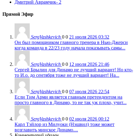
Дмитрий Аврамчик
- 2
Прямой Эфир
SergVashkevich
0
0
21 июля 2026 03:32
Он был помощником главного тренера в Нью-Джерси
когда команда в 22/23 году начала показывать самы...
SergVashkevich
0
0
12 июля 2026 21:46
Сергей Брылин для Динамо не лучший вариант! Но кто-
то И.о. до сентября тоже не лучший вариант! На...
SergVashkevich
0
0
07 июля 2026 22:54
Если Тим Арми является главным претендентом на
просто главного в Динамо, то не так уж плохо, учит...
SergVashkevich
0
0
02 июля 2026 00:12
Карл Тэйлор из Милуоки (Нэшвил) тоже может
возглавить минское Динамо....
Комментарий удален