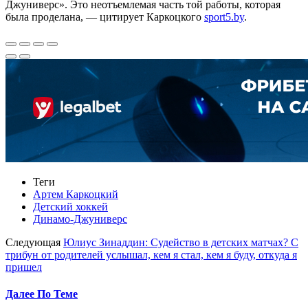
Джуниверс». Это неотъемлемая часть той работы, которая
была проделана, — цитирует Каркоцкого
sport5.by
.
Теги
Артем Каркоцкий
Детский хоккей
Динамо-Джуниверс
Следующая
Юлиус Зинаддин: Судейство в детских матчах? С
трибун от родителей услышал, кем я стал, кем я буду, откуда я
пришел
Далее По Теме