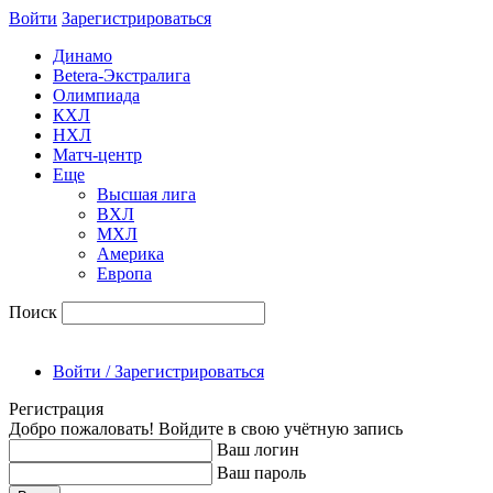
Войти
Зарегиcтрироваться
Динамо
Betera-Экстралига
Олимпиада
КХЛ
НХЛ
Матч-центр
Еще
Высшая лига
ВХЛ
МХЛ
Америка
Европа
Поиск
Войти / Зарегистрироваться
Регистрация
Добро пожаловать! Войдите в свою учётную запись
Ваш логин
Ваш пароль