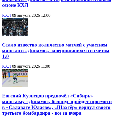
сезоне КХЛ
КХЛ
09 августа 2026 12:00
Стало известно количество матчей с участием
минского «Динамо», завершившихся со счётом
1:0
КХЛ
09 августа 2026 11:00
Евгений Кузнецов предпочёл «Сибирь»
минскому «Динамо», белорус пройдёт просмотр
в «Салавате Юлаеве», «Шахтёр» вернул своего
третьего бомбардира - все за вчера