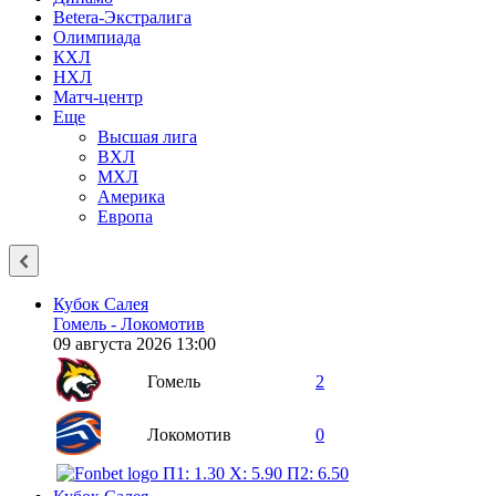
Betera-Экстралига
Олимпиада
КХЛ
НХЛ
Матч-центр
Еще
Высшая лига
ВХЛ
МХЛ
Америка
Европа
Кубок Салея
Гомель - Локомотив
09 августа 2026 13:00
Гомель
2
Локомотив
0
П1: 1.30
X: 5.90
П2: 6.50