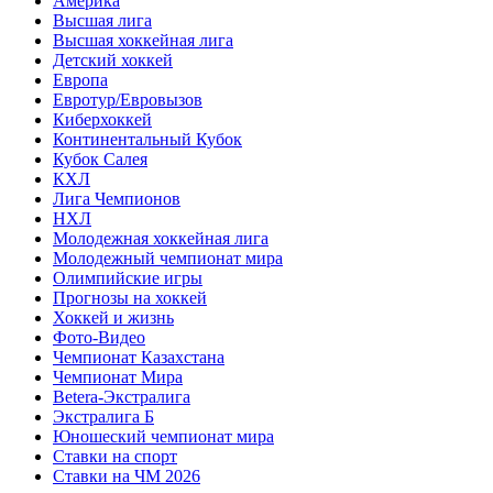
Америка
Высшая лига
Высшая хоккейная лига
Детский хоккей
Европа
Евротур/Евровызов
Киберхоккей
Континентальный Кубок
Кубок Салея
КХЛ
Лига Чемпионов
НХЛ
Молодежная хоккейная лига
Молодежный чемпионат мира
Олимпийские игры
Прогнозы на хоккей
Хоккей и жизнь
Фото-Видео
Чемпионат Казахстана
Чемпионат Мира
Betera-Экстралига
Экстралига Б
Юношеский чемпионат мира
Ставки на спорт
Ставки на ЧМ 2026