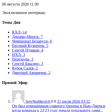
06 августа 2026 11:30
Эксклюзивное интервью.
Темы Дня
КХЛ
- 14
Динамо-Минск
- 7
Чемпионат Беларуси
- 6
Евгений Кузнецов
- 5
Сергей Пушков
- 4
НХЛ
- 3
Переходы
- 3
Сергей Брылин
- 3
Кубок Салея
- 2
Дмитрий Аврамчик
- 2
Прямой Эфир
SergVashkevich
0
0
21 июля 2026 03:32
Он был помощником главного тренера в Нью-Джерси
когда команда в 22/23 году начала показывать самы...