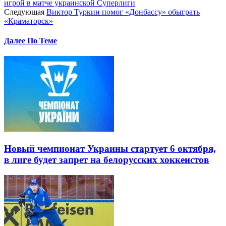
игрой в матче украинской Суперлиги
Следующая
Виктор Туркин помог «Донбассу» обыграть
«Краматорск»
Далее По Теме
Новый чемпионат Украины стартует 6 октября,
в лиге будет запрет на белорусских хоккеистов