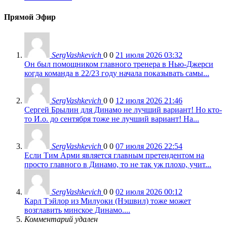
Прямой Эфир
SergVashkevich
0
0
21 июля 2026 03:32
Он был помощником главного тренера в Нью-Джерси
когда команда в 22/23 году начала показывать самы...
SergVashkevich
0
0
12 июля 2026 21:46
Сергей Брылин для Динамо не лучший вариант! Но кто-
то И.о. до сентября тоже не лучший вариант! На...
SergVashkevich
0
0
07 июля 2026 22:54
Если Тим Арми является главным претендентом на
просто главного в Динамо, то не так уж плохо, учит...
SergVashkevich
0
0
02 июля 2026 00:12
Карл Тэйлор из Милуоки (Нэшвил) тоже может
возглавить минское Динамо....
Комментарий удален