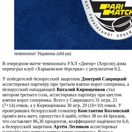
чемпионат Украины (uhl.ua)
В очередном матче чемпионата УХЛ «Днепр» (Херсон) дома
переиграл клуб «Харьковские берсерки» с результатом 6:2.
У победителей белорусский защитник
Дмитрий Саврицкий
ассистировал партнёру при третьем взятии ворот соперника, а
белорусский нападающий
Виталий Кирющенков
стал
автором третьего гола, ассистировал партнёру при шестом
взятии ворот соперника. Всего у Саврицкого 31 игра, 21
(7+14) очков, а у Кирющенкова 30 игр, 20 (10+10) очков. У
проигравших белорусский голкипер
Константин Козловский
провёл весь матч, пропустил 6 шайб, отбил 38 из 44 бросков,
что составляет 86,36 процентов, коэффициент надёжности 6,0,
а белорусский защитник
Артём Лесников
ассистировал
партнёру при первом взятии ворот соперника. Всего у