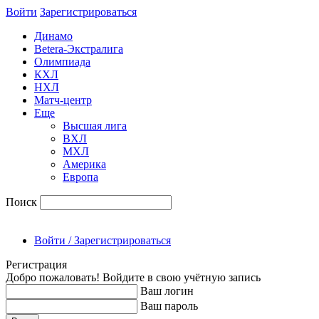
Войти
Зарегиcтрироваться
Динамо
Betera-Экстралига
Олимпиада
КХЛ
НХЛ
Матч-центр
Еще
Высшая лига
ВХЛ
МХЛ
Америка
Европа
Поиск
Войти / Зарегистрироваться
Регистрация
Добро пожаловать! Войдите в свою учётную запись
Ваш логин
Ваш пароль