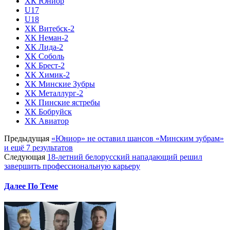
ХК Юниор
U17
U18
ХК Витебск-2
ХК Неман-2
ХК Лида-2
ХК Соболь
ХК Брест-2
ХК Химик-2
ХК Минские Зубры
ХК Металлург-2
ХК Пинские ястребы
ХК Бобруйск
ХК Авиатор
Предыдущая
«Юниор» не оставил шансов «Минским зубрам»
и ещё 7 результатов
Следующая
18-летний белорусский нападающий решил
завершить профессиональную карьеру
Далее По Теме