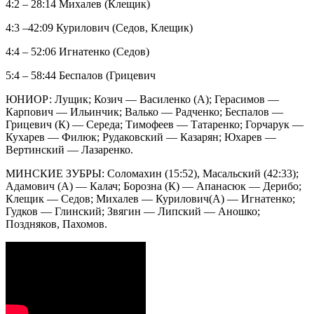
4:2 – 28:14 Михалев (Клещик)
4:3 –42:09 Курилович (Седов, Клещик)
4:4 – 52:06 Игнатенко (Седов)
5:4 – 58:44 Беспалов (Грицевич
ЮНИОР: Лущик; Козич — Василенко (А); Герасимов —
Карпович — Ильинчик; Валько — Радченко; Беспалов —
Грицевич (К) — Середа; Тимофеев — Татаренко; Горчарук —
Кухарев — Филюк; Рудаковский — Казарян; Юхарев —
Вертинский — Лазаренко.
МИНСКИЕ ЗУБРЫ: Соломахин (15:52), Масальский (42:33);
Адамович (А) — Калач; Борозна (К) — Апанасюк — Дерибо;
Клещик — Седов; Михалев — Курилович(А) — Игнатенко;
Гудков — Глинский; Звягин — Липский — Аношко;
Поздняков, Пахомов.