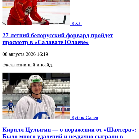
КХЛ
27-летний белорусский форвард пройдет
просмотр в «Салавате Юлаеве»
08 августа 2026 16:19
Эксклюзивный инсайд.
Кубок Салея
Кирилл Цулыгин — о поражении от «Шахтера»:
Было много удалений и неудачно сыграли в