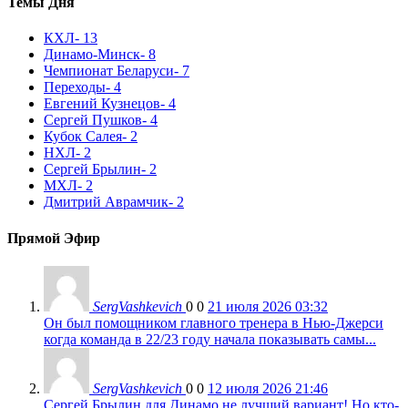
Темы Дня
КХЛ
- 13
Динамо-Минск
- 8
Чемпионат Беларуси
- 7
Переходы
- 4
Евгений Кузнецов
- 4
Сергей Пушков
- 4
Кубок Салея
- 2
НХЛ
- 2
Сергей Брылин
- 2
МХЛ
- 2
Дмитрий Аврамчик
- 2
Прямой Эфир
SergVashkevich
0
0
21 июля 2026 03:32
Он был помощником главного тренера в Нью-Джерси
когда команда в 22/23 году начала показывать самы...
SergVashkevich
0
0
12 июля 2026 21:46
Сергей Брылин для Динамо не лучший вариант! Но кто-