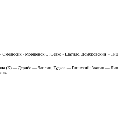
о - Омелюсик - Морщенок С; Севко - Шатило, Домбровский - Тиш
на (К) — Дерибо — Чаплин; Гудков — Глинский; Звягин — Л
мов.