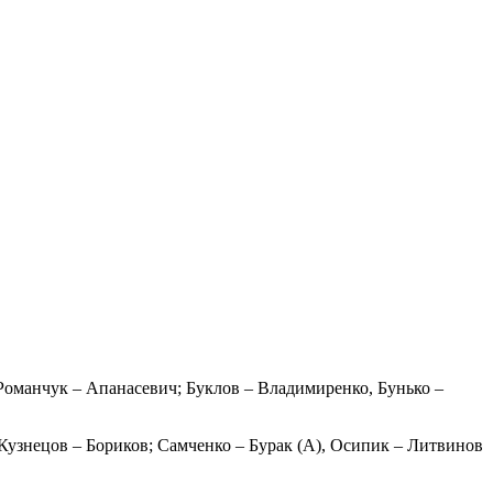
Романчук – Апанасевич; Буклов – Владимиренко, Бунько –
Кузнецов – Бориков; Самченко – Бурак (А), Осипик – Литвинов