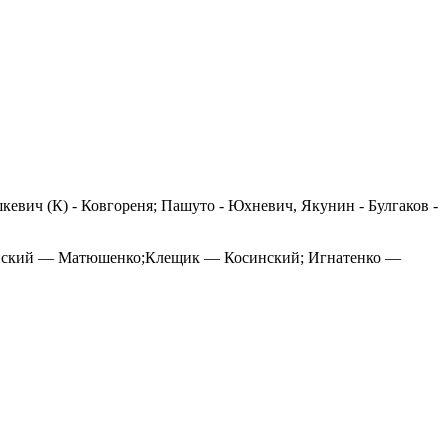
кевич (К) - Ковгореня; Пашуто - Юхневич, Якунин - Булгаков -
ипский — Матюшенко;Клещик — Косинский; Игнатенко —