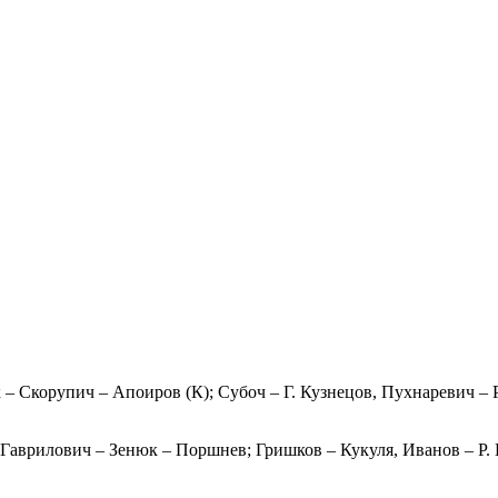
 Скорупич – Апоиров (К); Субоч – Г. Кузнецов, Пухнаревич – 
аврилович – Зенюк – Поршнев; Гришков – Кукуля, Иванов – Р. 