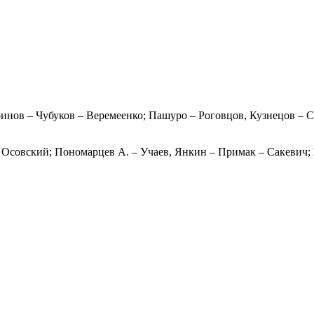
нов – Чубуков – Веремеенко; Пашуро – Роговцов, Кузнецов – С
 Осовский; Пономарцев А. – Учаев, Янкин – Примак – Сакевич;