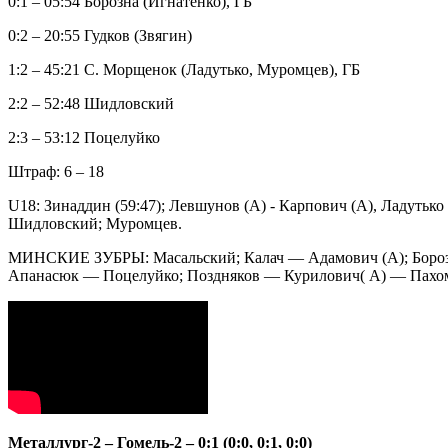
0:1 – 05:54 Борозна (Игнатенко), ГБ
0:2 – 20:55 Гудков (Звягин)
1:2 – 45:21 С. Морщенок (Ладутько, Муромцев), ГБ
2:2 – 52:48 Шидловский
2:3 – 53:12 Поцелуйко
Штраф: 6 – 18
U18: Зинаддин (59:47); Левшунов (А) - Карпович (А), Ладутьк
Шидловский; Муромцев.
МИНСКИЕ ЗУБРЫ: Масальский; Калач — Адамович (А); Бороз
Апанасюк — Поцелуйко; Поздняков — Курилович( А) — Пахо
Металлург-2 – Гомель-2 – 0:1 (0:0, 0:1, 0:0)