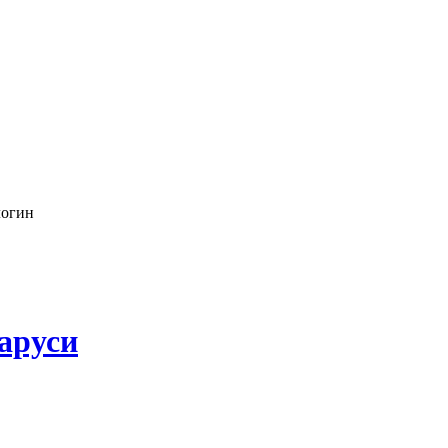
логин
аруси