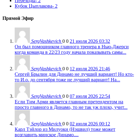
Переходы
- 2
Кубок Цыплакова
- 2
Прямой Эфир
SergVashkevich
0
0
21 июля 2026 03:32
Он был помощником главного тренера в Нью-Джерси
когда команда в 22/23 году начала показывать самы...
SergVashkevich
0
0
12 июля 2026 21:46
Сергей Брылин для Динамо не лучший вариант! Но кто-
то И.о. до сентября тоже не лучший вариант! На...
SergVashkevich
0
0
07 июля 2026 22:54
Если Тим Арми является главным претендентом на
просто главного в Динамо, то не так уж плохо, учит...
SergVashkevich
0
0
02 июля 2026 00:12
Карл Тэйлор из Милуоки (Нэшвил) тоже может
возглавить минское Динамо....