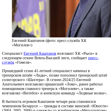
Евгений Каштанов (фото: пресс-служба ХК
«Могилев»)
Специалист
Евгений Каштанов
возглавит ХК «Рыси» в
следующем сезоне Betera-Высшей лиги, сообщает
пресс-
служба
«Гомеля».
Прошедший сезон 41-летний специалист начинал в
тренерском штабе «Лиды», позже пополнил тренерский штаб
солигорского «Шахтера». В сезоне-2024/25 Евгений
Анатольевич возглавлял оршанский «Локо», ранее работал
помощником главного тренера в «Могилеве», а также
возглавлял «Витебск» и киевскую команду «Ледяные волки».
В бытность игроком Каштанов четыре раза становился
чемпионом Беларуси — трижды в составе минской «Юности»
(2004, 2005, 2006) и однажды со жлобинским «Металлургом»