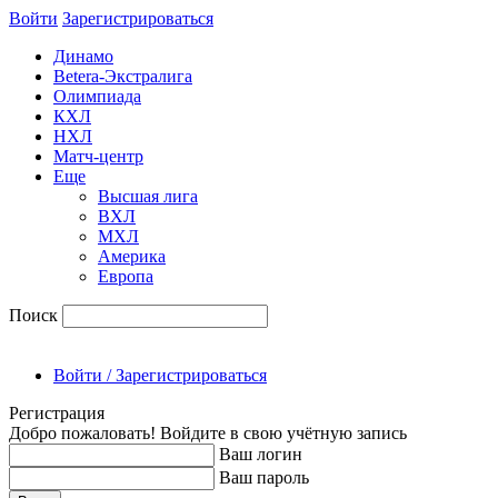
Войти
Зарегиcтрироваться
Динамо
Betera-Экстралига
Олимпиада
КХЛ
НХЛ
Матч-центр
Еще
Высшая лига
ВХЛ
МХЛ
Америка
Европа
Поиск
Войти / Зарегистрироваться
Регистрация
Добро пожаловать! Войдите в свою учётную запись
Ваш логин
Ваш пароль