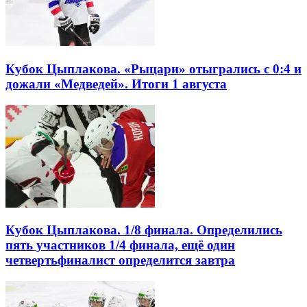
Кубок Цыплакова. «Рыцари» отыгрались с 0:4 и
дожали «Медведей». Итоги 1 августа
Кубок Цыплакова. 1/8 финала. Определились
пять участников 1/4 финала, ещё один
четвертьфиналист определится завтра