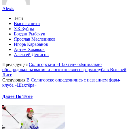
Alexis
Теги
Высшая лига
ХК Зубры
Богдан Рыбачук
Ярослав Маслеников
Игорь Карабанов
Артем Хомяков
Алексей Денисов
Предыдущая
Солигорский «Шахтер» официально
обнародовал название и логотип своего фарм-клуба в Высшей
Лиге
Следующая
В Солигорске определились с названием фарм-
клуба «Шахтёра»
Далее По Теме