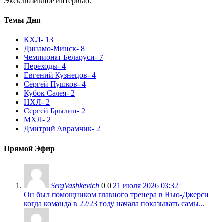
Эксклюзивное интервью.
Темы Дня
КХЛ
- 13
Динамо-Минск
- 8
Чемпионат Беларуси
- 7
Переходы
- 4
Евгений Кузнецов
- 4
Сергей Пушков
- 4
Кубок Салея
- 2
НХЛ
- 2
Сергей Брылин
- 2
МХЛ
- 2
Дмитрий Аврамчик
- 2
Прямой Эфир
SergVashkevich
0
0
21 июля 2026 03:32
Он был помощником главного тренера в Нью-Джерси
когда команда в 22/23 году начала показывать самы...