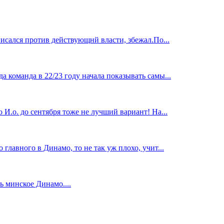
исался против действующнй власти, збежал.По...
 команда в 22/23 году начала показывать самы...
И.о. до сентября тоже не лучший вариант! На...
главного в Динамо, то не так уж плохо, учит...
 минское Динамо....