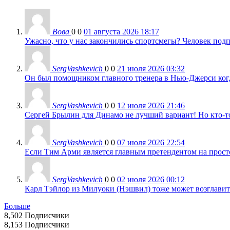
Вова
0
0
01 августа 2026 18:17
Ужасно, что у нас закончились спортсмегы? Человек подп
SergVashkevich
0
0
21 июля 2026 03:32
Он был помощником главного тренера в Нью-Джерси когда
SergVashkevich
0
0
12 июля 2026 21:46
Сергей Брылин для Динамо не лучший вариант! Но кто-то 
SergVashkevich
0
0
07 июля 2026 22:54
Если Тим Арми является главным претендентом на просто 
SergVashkevich
0
0
02 июля 2026 00:12
Карл Тэйлор из Милуоки (Нэшвил) тоже может возглавить
Больше
8,502
Подписчики
8,153
Подписчики