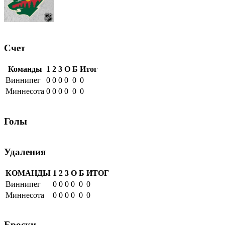
Счет
Команды
1
2
3
О
Б
Итог
Виннипег
0
0
0
0
0
0
Миннесота
0
0
0
0
0
0
Голы
Удаления
КОМАНДЫ
1
2
3
О
Б
ИТОГ
Виннипег
0
0
0
0
0
0
Миннесота
0
0
0
0
0
0
Броски