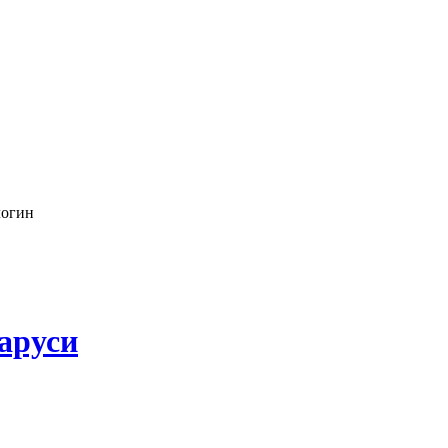
логин
аруси