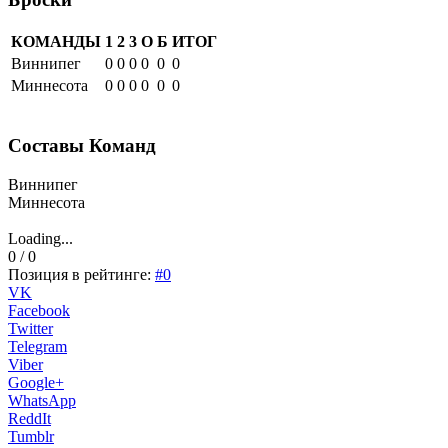
КОМАНДЫ
1
2
3
О
Б
ИТОГ
Виннипег
0
0
0
0
0
0
Миннесота
0
0
0
0
0
0
Составы Команд
Виннипег
Миннесота
Loading...
0 / 0
Позиция в рейтинге:
#0
VK
Facebook
Twitter
Telegram
Viber
Google+
WhatsApp
ReddIt
Tumblr