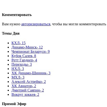
Комментировать
Вам нужно
авторизироваться
, чтобы вы могли комментировать
Темы Дня
КХЛ
- 15
Динамо-Минск
- 12
Чемпионат Беларуси
- 9
Кубок Салея
- 8
Ретт Гарднер
- 4
Переходы
- 3
НХЛ
- 3
ХК Динамо-Шинник
- 3
МХЛ
- 3
Алексей Астрейко
- 2
ХК Авиатор
- 2
Дмитрий Саяпин
- 2
Вокруг хоккея
- 2
Прямой Эфир