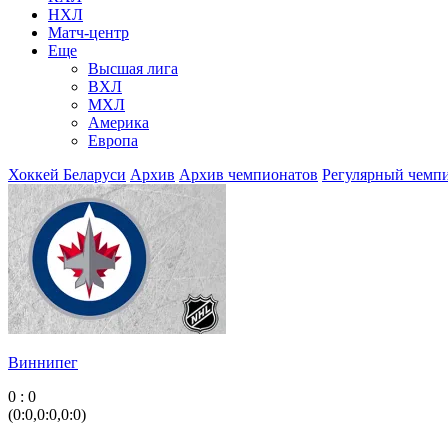
НХЛ
Матч-центр
Еще
Высшая лига
ВХЛ
МХЛ
Америка
Европа
Хоккей Беларуси
Архив
Архив чемпионатов
Регулярный чемп
Виннипег
0 : 0
(0:0,0:0,0:0)