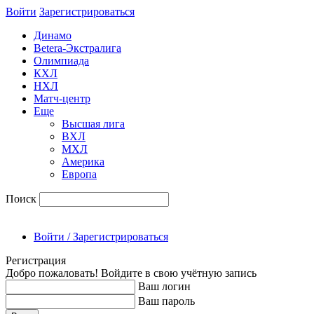
Войти
Зарегиcтрироваться
Динамо
Betera-Экстралига
Олимпиада
КХЛ
НХЛ
Матч-центр
Еще
Высшая лига
ВХЛ
МХЛ
Америка
Европа
Поиск
Войти / Зарегистрироваться
Регистрация
Добро пожаловать! Войдите в свою учётную запись
Ваш логин
Ваш пароль