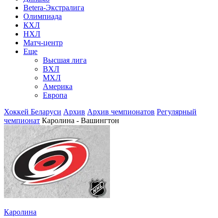
Betera-Экстралига
Олимпиада
КХЛ
НХЛ
Матч-центр
Еще
Высшая лига
ВХЛ
МХЛ
Америка
Европа
Хоккей Беларуси
Архив
Архив чемпионатов
Регулярный
чемпионат
Каролина - Вашингтон
Каролина