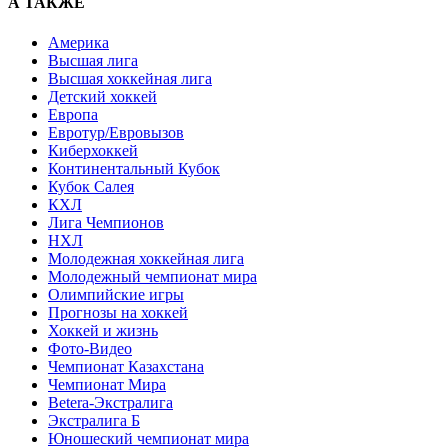
А ТАКЖЕ
Америка
Высшая лига
Высшая хоккейная лига
Детский хоккей
Европа
Евротур/Евровызов
Киберхоккей
Континентальный Кубок
Кубок Салея
КХЛ
Лига Чемпионов
НХЛ
Молодежная хоккейная лига
Молодежный чемпионат мира
Олимпийские игры
Прогнозы на хоккей
Хоккей и жизнь
Фото-Видео
Чемпионат Казахстана
Чемпионат Мира
Betera-Экстралига
Экстралига Б
Юношеский чемпионат мира