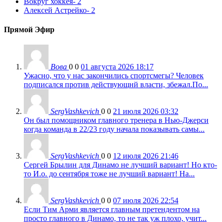
Вокруг хоккея
- 2
Алексей Астрейко
- 2
Прямой Эфир
Вова
0
0
01 августа 2026 18:17
Ужасно, что у нас закончились спортсмегы? Человек
подписался против действующнй власти, збежал.По...
SergVashkevich
0
0
21 июля 2026 03:32
Он был помощником главного тренера в Нью-Джерси
когда команда в 22/23 году начала показывать самы...
SergVashkevich
0
0
12 июля 2026 21:46
Сергей Брылин для Динамо не лучший вариант! Но кто-
то И.о. до сентября тоже не лучший вариант! На...
SergVashkevich
0
0
07 июля 2026 22:54
Если Тим Арми является главным претендентом на
просто главного в Динамо, то не так уж плохо, учит...