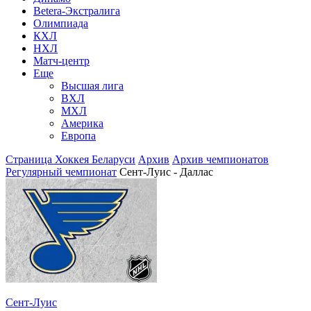
Betera-Экстралига
Олимпиада
КХЛ
НХЛ
Матч-центр
Еще
Высшая лига
ВХЛ
МХЛ
Америка
Европа
Страница Хоккея Беларуси
Архив
Архив чемпионатов
Регулярный чемпионат
Сент-Луис - Даллас
Сент-Луис