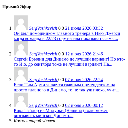
Прямой Эфир
SergVashkevich
0
0
21 июля 2026 03:32
Он был помощником главного тренера в Нью-Джерси
когда команда в 22/23 году начала показывать самы...
SergVashkevich
0
0
12 июля 2026 21:46
Сергей Брылин для Динамо не лучший вариант! Но кто-
то И.о. до сентября тоже не лучший вариант! На...
SergVashkevich
0
0
07 июля 2026 22:54
Если Тим Арми является главным претендентом на
просто главного в Динамо, то не так уж плохо, учит...
SergVashkevich
0
0
02 июля 2026 00:12
Карл Тэйлор из Милуоки (Нэшвил) тоже может
возглавить минское Динамо....
Комментарий удален