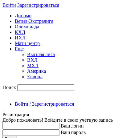
Войти
Зарегиcтрироваться
Динамо
Betera-Экстралига
Олимпиада
КХЛ
НХЛ
Матч-центр
Еще
Высшая лига
ВХЛ
МХЛ
Америка
Европа
Поиск
Войти / Зарегистрироваться
Регистрация
Добро пожаловать! Войдите в свою учётную запись
Ваш логин
Ваш пароль