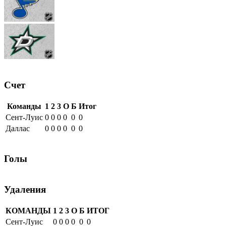
Счет
Команды
1
2
3
О
Б
Итог
Сент-Луис
0
0
0
0
0
0
Даллас
0
0
0
0
0
0
Голы
Удаления
КОМАНДЫ
1
2
3
О
Б
ИТОГ
Сент-Луис
0
0
0
0
0
0