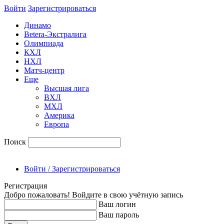
Войти
Зарегиcтрироваться
Динамо
Betera-Экстралига
Олимпиада
КХЛ
НХЛ
Матч-центр
Еще
Высшая лига
ВХЛ
МХЛ
Америка
Европа
Поиск
Войти / Зарегистрироваться
Регистрация
Добро пожаловать! Войдите в свою учётную запись
Ваш логин
Ваш пароль