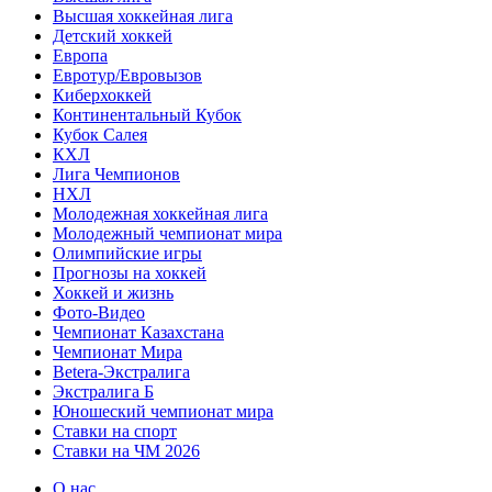
Высшая хоккейная лига
Детский хоккей
Европа
Евротур/Евровызов
Киберхоккей
Континентальный Кубок
Кубок Салея
КХЛ
Лига Чемпионов
НХЛ
Молодежная хоккейная лига
Молодежный чемпионат мира
Олимпийские игры
Прогнозы на хоккей
Хоккей и жизнь
Фото-Видео
Чемпионат Казахстана
Чемпионат Мира
Betera-Экстралига
Экстралига Б
Юношеский чемпионат мира
Ставки на спорт
Ставки на ЧМ 2026
О нас