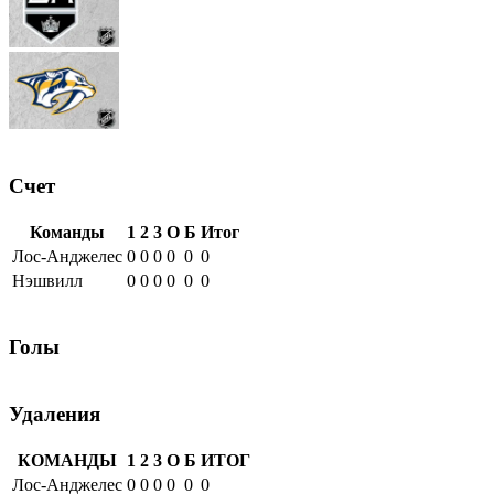
Счет
Команды
1
2
3
О
Б
Итог
Лос-Анджелес
0
0
0
0
0
0
Нэшвилл
0
0
0
0
0
0
Голы
Удаления
КОМАНДЫ
1
2
3
О
Б
ИТОГ
Лос-Анджелес
0
0
0
0
0
0