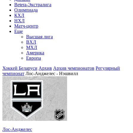
Betera-Экстралига
Олимпиада
КХЛ
НХЛ
Матч-центр
Еще
Высшая лига
ВХЛ
МХЛ
Америка
Европа
Хоккей Беларуси
Архив
Архив чемпионатов
Регулярный
чемпионат
Лос-Анджелес - Нэшвилл
Лос-Анджелес