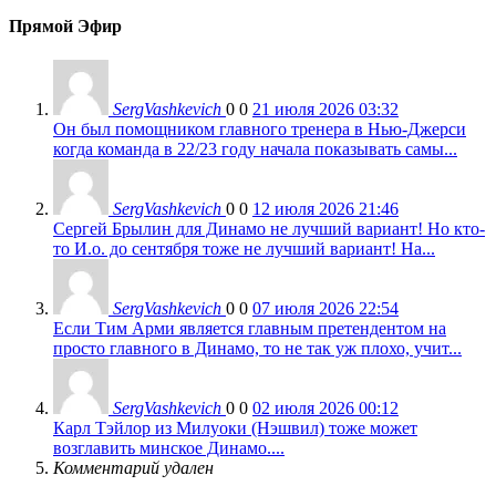
Прямой Эфир
SergVashkevich
0
0
21 июля 2026 03:32
Он был помощником главного тренера в Нью-Джерси
когда команда в 22/23 году начала показывать самы...
SergVashkevich
0
0
12 июля 2026 21:46
Сергей Брылин для Динамо не лучший вариант! Но кто-
то И.о. до сентября тоже не лучший вариант! На...
SergVashkevich
0
0
07 июля 2026 22:54
Если Тим Арми является главным претендентом на
просто главного в Динамо, то не так уж плохо, учит...
SergVashkevich
0
0
02 июля 2026 00:12
Карл Тэйлор из Милуоки (Нэшвил) тоже может
возглавить минское Динамо....
Комментарий удален