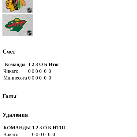
Счет
Команды
1
2
3
О
Б
Итог
Чикаго
0
0
0
0
0
0
Миннесота
0
0
0
0
0
0
Голы
Удаления
КОМАНДЫ
1
2
3
О
Б
ИТОГ
Чикаго
0
0
0
0
0
0