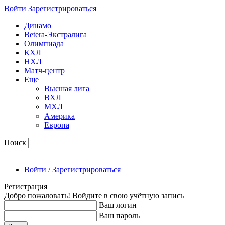
Войти
Зарегиcтрироваться
Динамо
Betera-Экстралига
Олимпиада
КХЛ
НХЛ
Матч-центр
Еще
Высшая лига
ВХЛ
МХЛ
Америка
Европа
Поиск
Войти / Зарегистрироваться
Регистрация
Добро пожаловать! Войдите в свою учётную запись
Ваш логин
Ваш пароль