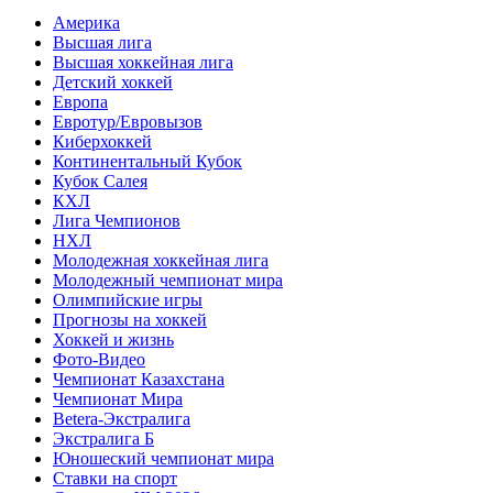
Америка
Высшая лига
Высшая хоккейная лига
Детский хоккей
Европа
Евротур/Евровызов
Киберхоккей
Континентальный Кубок
Кубок Салея
КХЛ
Лига Чемпионов
НХЛ
Молодежная хоккейная лига
Молодежный чемпионат мира
Олимпийские игры
Прогнозы на хоккей
Хоккей и жизнь
Фото-Видео
Чемпионат Казахстана
Чемпионат Мира
Betera-Экстралига
Экстралига Б
Юношеский чемпионат мира
Ставки на спорт