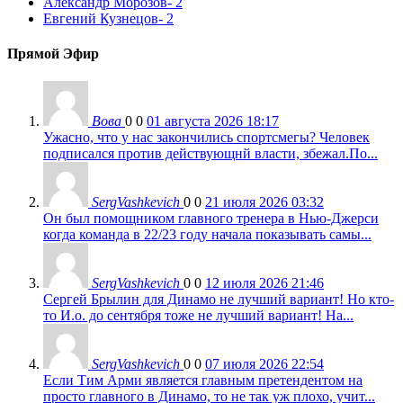
Александр Морозов
- 2
Евгений Кузнецов
- 2
Прямой Эфир
Вова
0
0
01 августа 2026 18:17
Ужасно, что у нас закончились спортсмегы? Человек
подписался против действующнй власти, збежал.По...
SergVashkevich
0
0
21 июля 2026 03:32
Он был помощником главного тренера в Нью-Джерси
когда команда в 22/23 году начала показывать самы...
SergVashkevich
0
0
12 июля 2026 21:46
Сергей Брылин для Динамо не лучший вариант! Но кто-
то И.о. до сентября тоже не лучший вариант! На...
SergVashkevich
0
0
07 июля 2026 22:54
Если Тим Арми является главным претендентом на
просто главного в Динамо, то не так уж плохо, учит...