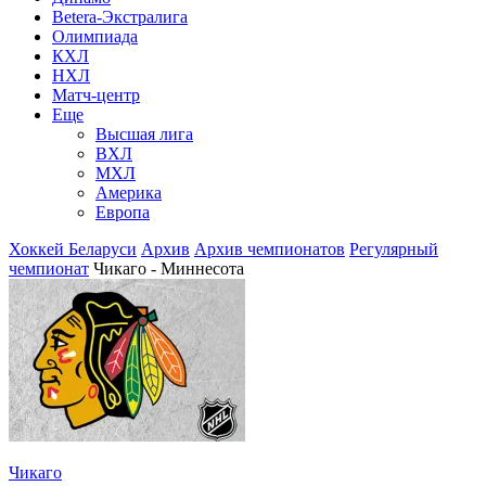
Betera-Экстралига
Олимпиада
КХЛ
НХЛ
Матч-центр
Еще
Высшая лига
ВХЛ
МХЛ
Америка
Европа
Хоккей Беларуси
Архив
Архив чемпионатов
Регулярный
чемпионат
Чикаго - Миннесота
Чикаго