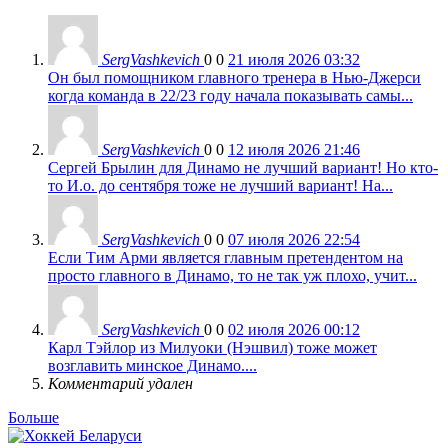
SergVashkevich
0
0
21 июля 2026 03:32
Он был помощником главного тренера в Нью-Джерси
когда команда в 22/23 году начала показывать самы...
SergVashkevich
0
0
12 июля 2026 21:46
Сергей Брылин для Динамо не лучший вариант! Но кто-
то И.о. до сентября тоже не лучший вариант! На...
SergVashkevich
0
0
07 июля 2026 22:54
Если Тим Арми является главным претендентом на
просто главного в Динамо, то не так уж плохо, учит...
SergVashkevich
0
0
02 июля 2026 00:12
Карл Тэйлор из Милуоки (Нэшвил) тоже может
возглавить минское Динамо....
Комментарий удален
Больше