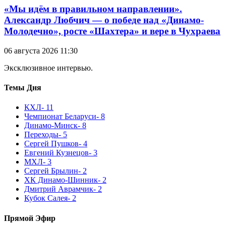
«Мы идём в правильном направлении».
Александр Любчич — о победе над «Динамо-
Молодечно», росте «Шахтера» и вере в Чухраева
06 августа 2026 11:30
Эксклюзивное интервью.
Темы Дня
КХЛ
- 11
Чемпионат Беларуси
- 8
Динамо-Минск
- 8
Переходы
- 5
Сергей Пушков
- 4
Евгений Кузнецов
- 3
МХЛ
- 3
Сергей Брылин
- 2
ХК Динамо-Шинник
- 2
Дмитрий Аврамчик
- 2
Кубок Салея
- 2
Прямой Эфир