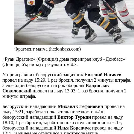
Фрагмент матча (hcdonbass.com)
«Руан Драгонс» (Франция) дома переиграл клуб «Донбасс»
(Донецк, Украина) с результатом 4:3.
У проигравших белорусский защитник
Евгений Ногачев
провел на льду 15:29, 1 раз бросил, получил 2 минуты штрафа,
а ещё один белорусский игрок обороны
Владислав
Соколовский
провел на льду 13:03, 1 раз бросил, получил 2
минуты штрафа.
Белорусский нападающий
Михаил Стефанович
провел на
льду 15:21, заработал показатель полезности «-1»,
белорусский нападающий
Виктор Туркин
провел на льду
18:10, 1 раз бросил, заработал показатель полезности «-1»,
белорусский нападающий
Илья Коренчук
провел на льду
12:41 и ничем не отметился в протоколе матча.