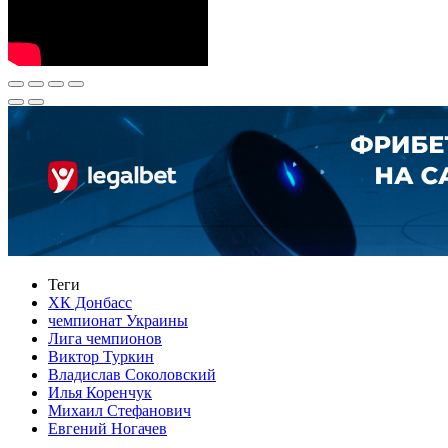
Теги
ХК Донбасс
чемпионат Украины
Лига чемпионов
Виктор Туркин
Владислав Соколовский
Илья Коренчук
Михаил Стефанович
Евгений Ногачев