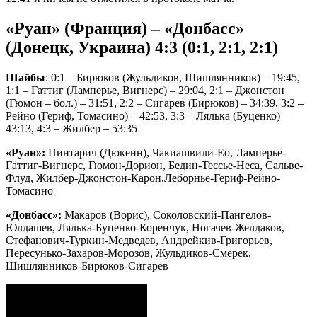
«Руан» (Франция) – «Донбасс»
(Донецк, Украина) 4:3 (0:1, 2:1, 2:1)
Шайбы
: 0:1 – Бирюков (Жульдиков, Шишлянников) – 19:45,
1:1 – Гаттиг (Ламперье, Вигнерс) – 29:04, 2:1 – Джонстон
(Гюмон – бол.) – 31:51, 2:2 – Сигарев (Бирюков) – 34:39, 3:2 –
Рейно (Гериф, Томасино) – 42:53, 3:3 – Лялька (Буценко) –
43:13, 4:3 – Жилбер – 53:35
«Руан»:
Пинтарич (Дюкенн), Чакиашвили-Ео, Ламперье-
Гаттиг-Вигнерс, Гюмон-Дорион, Бедин-Тессье-Неса, Сальве-
Флуд, Жилбер-Джонстон-Карон,Леборнье-Гериф-Рейно-
Томасино
«Донбасс»:
Макаров (Ворис), Соколовский-Пангелов-
Юлдашев, Лялька-Буценко-Коренчук, Ногачев-Желдаков,
Стефанович-Туркин-Медведев, Андрейкив-Григорьев,
Пересунько-Захаров-Морозов, Жульдиков-Смерек,
Шишлянников-Бирюков-Сигарев