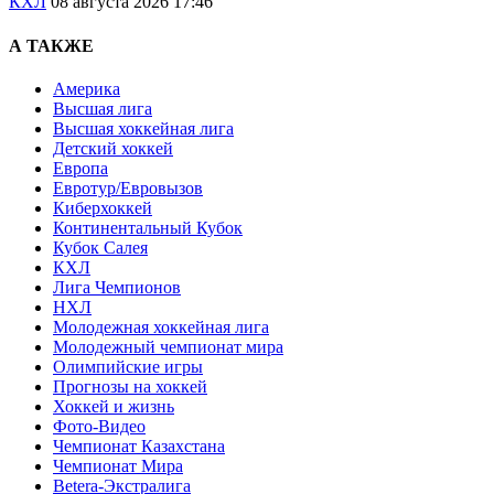
КХЛ
08 августа 2026 17:46
А ТАКЖЕ
Америка
Высшая лига
Высшая хоккейная лига
Детский хоккей
Европа
Евротур/Евровызов
Киберхоккей
Континентальный Кубок
Кубок Салея
КХЛ
Лига Чемпионов
НХЛ
Молодежная хоккейная лига
Молодежный чемпионат мира
Олимпийские игры
Прогнозы на хоккей
Хоккей и жизнь
Фото-Видео
Чемпионат Казахстана
Чемпионат Мира
Betera-Экстралига