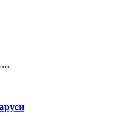
логин
аруси