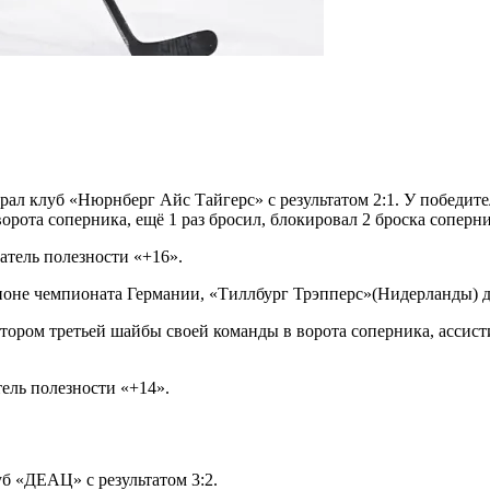
ал клуб «Нюрнберг Айс Тайгерс» с результатом 2:1. У победит
орота соперника, ещё 1 раз бросил, блокировал 2 броска соперни
затель полезности «+16».
ионе чемпионата Германии, «Тиллбург Трэпперс»(Нидерланды) до
тором третьей шайбы своей команды в ворота соперника, ассисти
тель полезности «+14».
уб «ДЕАЦ» с результатом 3:2.