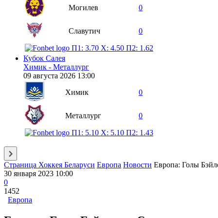
Могилев
0
Славутич
0
П1: 3.70
X: 4.50
П2: 1.62
Кубок Салея
Химик - Металлург
09 августа 2026 13:00
Химик
0
Металлург
0
П1: 5.10
X: 5.10
П2: 1.43
Страница Хоккея Беларуси
Европа
Новости
Европа: Голы Бэйле
30 января 2023 10:00
0
1452
Европа