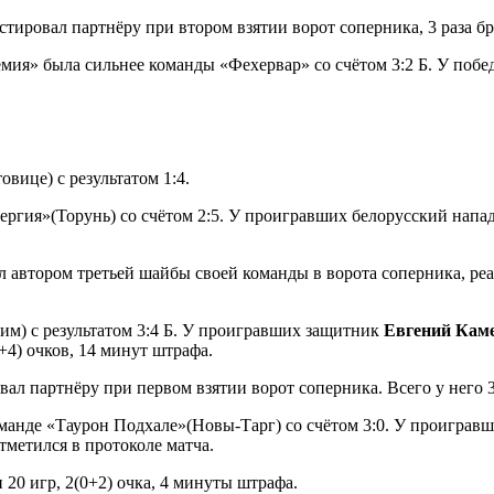
стировал партнёру при втором взятии ворот соперника, 3 раза бр
мия» была сильнее команды «Фехервар» со счётом 3:2 Б. У по
вице) с результатом 1:4.
нергия»(Торунь) со счётом 2:5. У проигравших белорусский на
л автором третьей шайбы своей команды в ворота соперника, реал
м) с результатом 3:4 Б. У проигравших защитник
Евгений Кам
1+4) очков, 14 минут штрафа.
ал партнёру при первом взятии ворот соперника. Всего у него 3
манде «Таурон Подхале»(Новы-Тарг) со счётом 3:0. У проиграв
тметился в протоколе матча.
и 20 игр, 2(0+2) очка, 4 минуты штрафа.