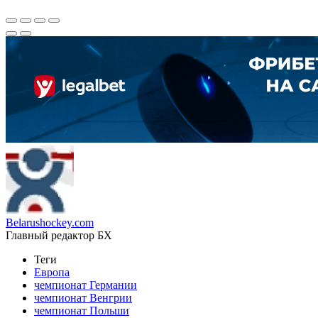
Belarushockey.com
Главный редактор БХ
Теги
Европа
чемпионат Германии
чемпионат Венгрии
чемпионат Польши