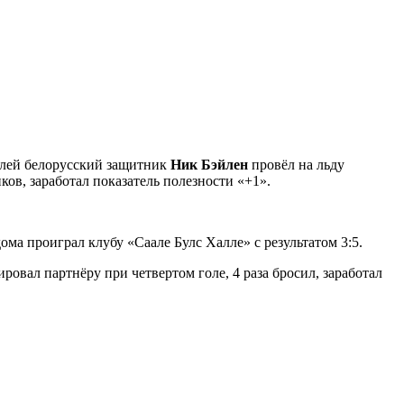
елей белорусский защитник
Ник Бэйлен
провёл на льду
ков, заработал показатель полезности «+1».
ма проиграл клубу «Саале Булс Халле» с результатом 3:5.
ровал партнёру при четвертом голе, 4 раза бросил, заработал