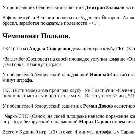
У проигравших белорусский защитник
Дмитрий Заламай
асси
В финале кубка Венгрии по хоккею «Будапешт Йекоронг Акаде
бросил, заработал показатель полезности «+1».
Чемпионат Польши.
ГКС (Тыхы)
Андрея Сидоренко
дома проиграл клубу ГКС (Като
«Заглембе»(Сосновец) на своей площадке уступил команде «Э
(1+3) очка, 10 минут штрафа.
У победителей белорусский нападающий
Николай Сытый
ста
минут штрафа.
ГКС (Ястшембе) дома проиграл клубу «Ре-Пласт Уния»(Освенци
ничем не отметился в протоколе матча. Всего у него 37 игр, 5(
У победителей белорусский защитник
Роман Дюков
ассистиров
«Чарко-СТС»(Санок) на своей площадке нанесло поражение ко
штрафа, а белорусский нападающий
Марат Сарока
ничем не о
Всего у Кудина 9 игр, 1(0+1) очко, 4 минуты штрафа, а у Сарок